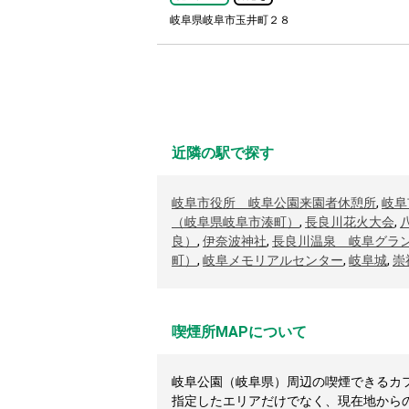
岐阜県岐阜市玉井町２８
近隣の駅で探す
岐阜市役所 岐阜公園来園者休憩所
,
岐阜
（岐阜県岐阜市湊町）
,
長良川花火大会
,
良）
,
伊奈波神社
,
長良川温泉 岐阜グラ
町）
,
岐阜メモリアルセンター
,
岐阜城
,
崇
喫煙所MAPについて
岐阜公園（岐阜県）周辺の喫煙できるカフェ
指定したエリアだけでなく、現在地から