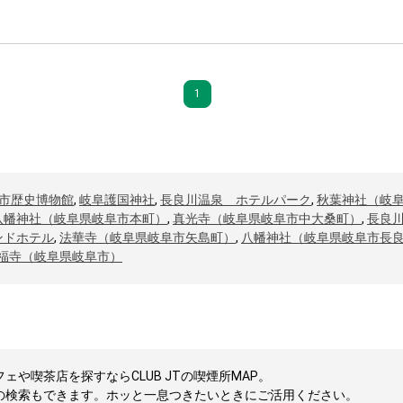
1
市歴史博物館
,
岐阜護国神社
,
長良川温泉 ホテルパーク
,
秋葉神社（岐
八幡神社（岐阜県岐阜市本町）
,
真光寺（岐阜県岐阜市中大桑町）
,
長良
ンドホテル
,
法華寺（岐阜県岐阜市矢島町）
,
八幡神社（岐阜県岐阜市長
福寺（岐阜県岐阜市）
や喫茶店を探すならCLUB JTの喫煙所MAP。
の検索もできます。ホッと一息つきたいときにご活用ください。