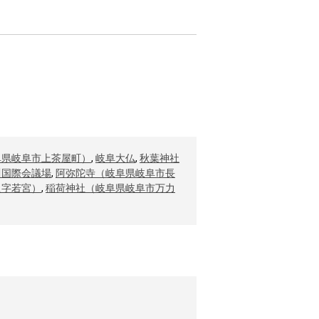
阜県岐阜市上茶屋町）
,
岐阜大仏
,
秋葉神社
川国際会議場
,
阿弥陀寺（岐阜県岐阜市長
良字若宮）
,
稲荷神社（岐阜県岐阜市万力