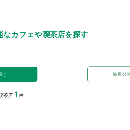
能なカフェや喫茶店を探す
探す
岐阜公
1
喫茶店:
件