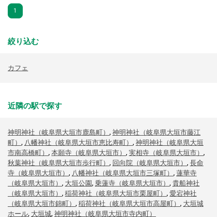
1
絞り込む
カフェ
近隣の駅で探す
神明神社（岐阜県大垣市鹿島町）
,
神明神社（岐阜県大垣市藤江
町）
,
八幡神社（岐阜県大垣市恵比寿町）
,
神明神社（岐阜県大垣
市南高橋町）
,
本願寺（岐阜県大垣市）
,
実相寺（岐阜県大垣市）
,
秋葉神社（岐阜県大垣市歩行町）
,
回向院（岐阜県大垣市）
,
長命
寺（岐阜県大垣市）
,
八幡神社（岐阜県大垣市三塚町）
,
蓮華寺
（岐阜県大垣市）
,
大垣公園
,
乗蓮寺（岐阜県大垣市）
,
貴船神社
（岐阜県大垣市）
,
稲荷神社（岐阜県大垣市栗屋町）
,
愛宕神社
（岐阜県大垣市錦町）
,
稲荷神社（岐阜県大垣市高屋町）
,
大垣城
ホール
,
大垣城
,
神明神社（岐阜県大垣市寺内町）