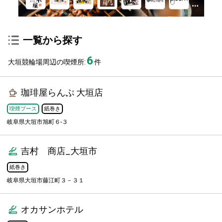
一覧から探す
6
大垣競輪場周辺の喫煙所:
件
珈琲屋らんぷ 大垣店
喫煙ブース
紙巻き
岐阜県大垣市旭町６-３
吉村 商店_大垣市
紙巻き
岐阜県大垣市藤江町３－３１
オカサンホテル