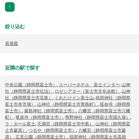
1
絞り込む
居酒屋
近隣の駅で探す
中央公園（静岡県富士市）
,
スーパーホテル 富士インター
,
山神
社（静岡県富士市伝法）
,
ロゼシアター（富士市文化会館）
,
山神
社（静岡県富士市瓜島）
,
くれたけイン富士山
,
稲荷神社（静岡県
富士市本市場）
,
山神社（静岡県富士市青島町）
,
延命寺（静岡県
富士市）
,
厳島神社（静岡県富士市）
,
八幡宮（静岡県富士市八幡
町）
,
竜泉寺（静岡県富士市）
,
熊野神社（静岡県富士市国久保）
,
ラ・ホール富士
,
天満宮（静岡県富士市中島）
,
山神社（静岡県富
士市蓼原）
,
つるや（静岡県富士市）
,
八幡宮（静岡県富士市蓼
原）
,
広見公園（静岡県富士市）
,
稲荷神社（静岡県富士市高嶺