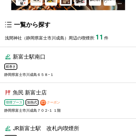
一覧から探す
11
浅間神社（静岡県富士市川成島）周辺の喫煙所:
件
新富士駅南口
紙巻き
静岡県富士市川成島６５８−１
魚民 新富士店
喫煙ブース
加熱式
クーポン
静岡県富士市川成島７０２-１ １階
JR新富士駅 改札内喫煙所