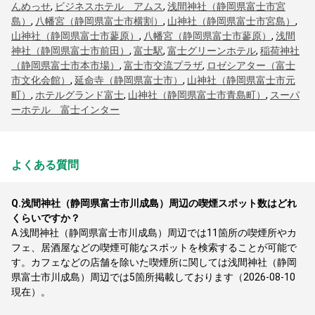
んめっせ
,
ビジネスホテル アムス
,
浅間神社（静岡県富士市宮
島）
,
八幡宮（静岡県富士市横割）
,
山神社（静岡県富士市宮島）
,
山神社（静岡県富士市蓼原）
,
八幡宮（静岡県富士市蓼原）
,
浅間
神社（静岡県富士市前田）
,
富士駅
,
富士グリーンホテル
,
稲荷神社
（静岡県富士市本市場）
,
富士市交流プラザ
,
ロゼシアター（富士
市文化会館）
,
延命寺（静岡県富士市）
,
山神社（静岡県富士市元
町）
,
ホテルグランド富士
,
山神社（静岡県富士市青島町）
,
スーパ
ーホテル 富士インター
よくある質問
Q.
浅間神社（静岡県富士市川成島）周辺の喫煙スポット数はどれ
くらいですか？
A.
浅間神社（静岡県富士市川成島）周辺では11箇所の喫煙所やカ
フェ、居酒屋などの喫煙可能なスポットを検索することが可能で
す。カフェなどの店舗を除いた喫煙所に関しては浅間神社（静岡
県富士市川成島）周辺では5箇所掲載しております（2026-08-10
現在）。