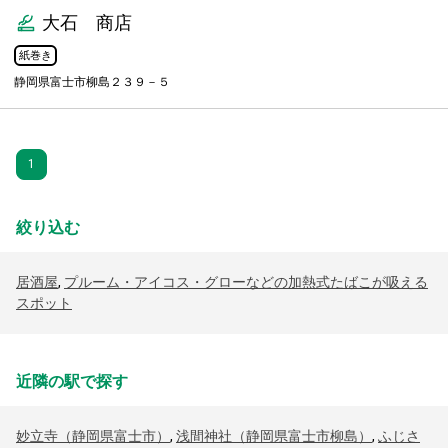
大石 商店
紙巻き
静岡県富士市柳島２３９－５
1
絞り込む
居酒屋
,
プルーム・アイコス・グローなどの加熱式たばこが吸える
スポット
近隣の駅で探す
妙立寺（静岡県富士市）
,
浅間神社（静岡県富士市柳島）
,
ふじさ