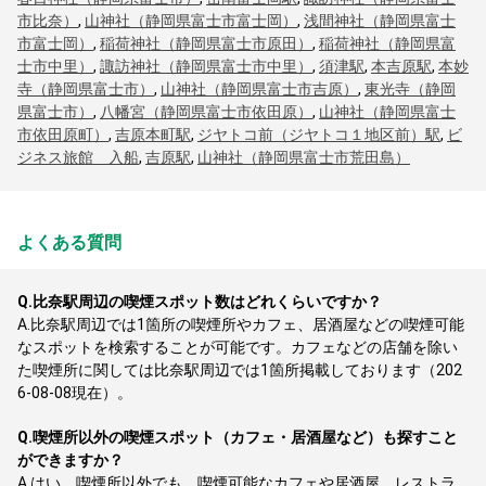
市比奈）
,
山神社（静岡県富士市富士岡）
,
浅間神社（静岡県富士
市富士岡）
,
稲荷神社（静岡県富士市原田）
,
稲荷神社（静岡県富
士市中里）
,
諏訪神社（静岡県富士市中里）
,
須津駅
,
本吉原駅
,
本妙
寺（静岡県富士市）
,
山神社（静岡県富士市吉原）
,
東光寺（静岡
県富士市）
,
八幡宮（静岡県富士市依田原）
,
山神社（静岡県富士
市依田原町）
,
吉原本町駅
,
ジヤトコ前（ジヤトコ１地区前）駅
,
ビ
ジネス旅館 入船
,
吉原駅
,
山神社（静岡県富士市荒田島）
よくある質問
Q.
比奈駅周辺の喫煙スポット数はどれくらいですか？
A.
比奈駅周辺では1箇所の喫煙所やカフェ、居酒屋などの喫煙可能
なスポットを検索することが可能です。カフェなどの店舗を除い
た喫煙所に関しては比奈駅周辺では1箇所掲載しております（202
6-08-08現在）。
Q.
喫煙所以外の喫煙スポット（カフェ・居酒屋など）も探すこと
ができますか？
A.
はい、喫煙所以外でも、喫煙可能なカフェや居酒屋、レストラ