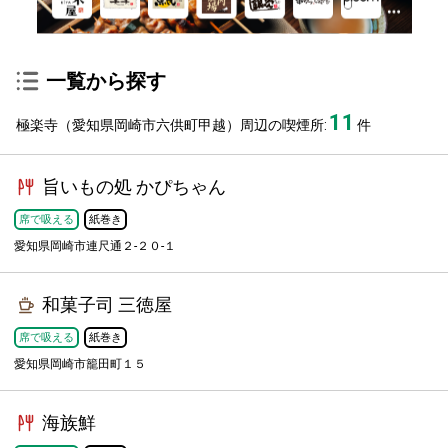
一覧から探す
11
極楽寺（愛知県岡崎市六供町甲越）周辺の喫煙所:
件
旨いもの処 かぴちゃん
席で吸える
紙巻き
愛知県岡崎市連尺通２-２０-１
和菓子司 三徳屋
席で吸える
紙巻き
愛知県岡崎市籠田町１５
海族鮮