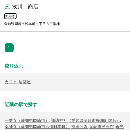
浅川 商店
紙巻き
愛知県岡崎市松本町１丁目３７番地
1
絞り込む
カフェ
,
居酒屋
近隣の駅で探す
一乗寺（愛知県岡崎市）
,
諏訪神社（愛知県岡崎市梅園町虎石）
,
薬師寺（愛知県岡崎市六供町本町）
,
籠田公園
,
岡崎市民会館
,
善光