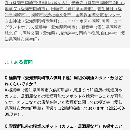
寺（愛知県岡崎市伊賀町地蔵ケ入）
,
光善寺（愛知県岡崎市魚町）
,
地蔵院（愛知県岡崎市）
,
円頓寺（愛知県岡崎市）
,
菅生神社（愛
知県岡崎市）
,
岡崎市役所社会文化部 国際課国際交流センター
,
白山神社（愛知県岡崎市魚町）
,
スーパーホテル岡崎
,
岡崎ニュー
グランドホテル
,
蓮馨寺（愛知県岡崎市）
,
観音寺（愛知県岡崎市
城北町）
,
岡崎公園（愛知県）
,
龍城神社
,
岡崎市役所
,
白山神社（愛
知県岡崎市康生町）
よくある質問
Q.
極楽寺（愛知県岡崎市六供町甲越）周辺の喫煙スポット数はど
れくらいですか？
A.
極楽寺（愛知県岡崎市六供町甲越）周辺では11箇所の喫煙所や
カフェ、居酒屋などの喫煙可能なスポットを検索することが可能
です。カフェなどの店舗を除いた喫煙所に関しては極楽寺（愛知
県岡崎市六供町甲越）周辺では2箇所掲載しております（2026-08-
09現在）。
Q.
喫煙所以外の喫煙スポット（カフェ・居酒屋など）も探すこと