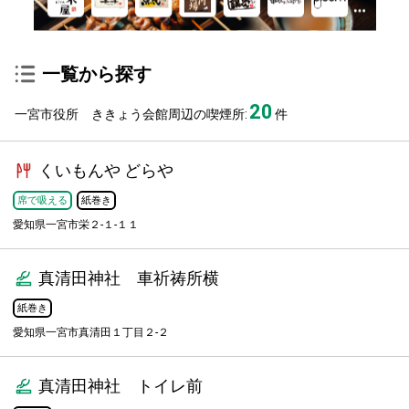
一覧から探す
20
一宮市役所 ききょう会館周辺の喫煙所:
件
くいもんや どらや
席で吸える
紙巻き
愛知県一宮市栄２-１-１１
真清田神社 車祈祷所横
紙巻き
愛知県一宮市真清田１丁目２-２
真清田神社 トイレ前