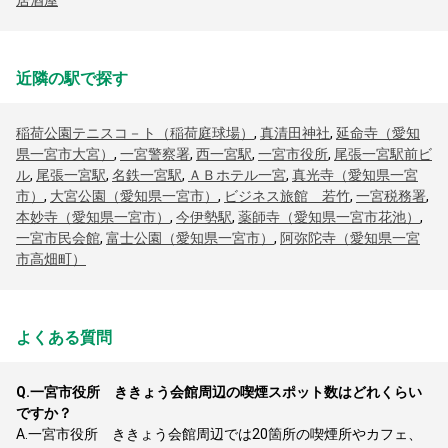
居酒屋
近隣の駅で探す
稲荷公園テニスコ－ト（稲荷庭球場）
,
真清田神社
,
延命寺（愛知
県一宮市大宮）
,
一宮警察署
,
西一宮駅
,
一宮市役所
,
尾張一宮駅前ビ
ル
,
尾張一宮駅
,
名鉄一宮駅
,
ＡＢホテル一宮
,
真光寺（愛知県一宮
市）
,
大宮公園（愛知県一宮市）
,
ビジネス旅館 若竹
,
一宮税務署
,
本妙寺（愛知県一宮市）
,
今伊勢駅
,
薬師寺（愛知県一宮市花池）
,
一宮市民会館
,
富士公園（愛知県一宮市）
,
阿弥陀寺（愛知県一宮
市高畑町）
よくある質問
Q.
一宮市役所 ききょう会館周辺の喫煙スポット数はどれくらい
ですか？
A.
一宮市役所 ききょう会館周辺では20箇所の喫煙所やカフェ、