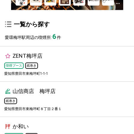
一覧から探す
6
愛環梅坪駅周辺の喫煙所:
件
ZENT梅坪店
喫煙ブース
紙巻き
愛知県豊田市東梅坪町1-1-1
山信商店 梅坪店
紙巻き
愛知県豊田市東梅坪町８丁目２番１
か和い