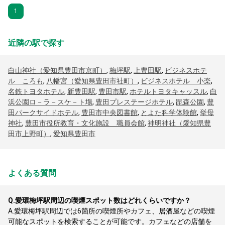
1
近隣の駅で探す
白山神社（愛知県豊田市京町）
,
梅坪駅
,
上豊田駅
,
ビジネスホテ
ル ころも
,
八幡宮（愛知県豊田市社町）
,
ビジネスホテル 小楽
,
名鉄トヨタホテル
,
新豊田駅
,
豊田市駅
,
ホテルトヨタキャッスル
,
白
浜公園ロ－ラ－スケ－ト場
,
豊田プレステージホテル
,
毘森公園
,
豊
田パークサイドホテル
,
豊田市中央図書館
,
とよた科学体験館
,
挙母
神社
,
豊田市役所教育・文化施設 職員会館
,
神明神社（愛知県豊
田市上野町）
,
愛知県豊田市
よくある質問
Q.
愛環梅坪駅周辺の喫煙スポット数はどれくらいですか？
A.
愛環梅坪駅周辺では6箇所の喫煙所やカフェ、居酒屋などの喫煙
可能なスポットを検索することが可能です。カフェなどの店舗を