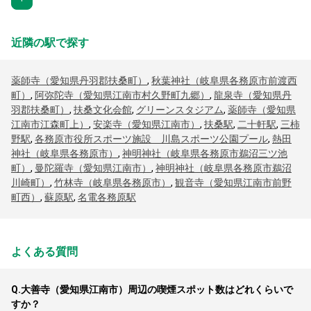
近隣の駅で探す
薬師寺（愛知県丹羽郡扶桑町）
,
秋葉神社（岐阜県各務原市前渡西
町）
,
阿弥陀寺（愛知県江南市村久野町九郷）
,
龍泉寺（愛知県丹
羽郡扶桑町）
,
扶桑文化会館
,
グリーンスタジアム
,
薬師寺（愛知県
江南市江森町上）
,
安楽寺（愛知県江南市）
,
扶桑駅
,
二十軒駅
,
三柿
野駅
,
各務原市役所スポーツ施設 川島スポーツ公園プール
,
熱田
神社（岐阜県各務原市）
,
神明神社（岐阜県各務原市鵜沼三ツ池
町）
,
曼陀羅寺（愛知県江南市）
,
神明神社（岐阜県各務原市鵜沼
川崎町）
,
竹林寺（岐阜県各務原市）
,
観音寺（愛知県江南市前野
町西）
,
蘇原駅
,
名電各務原駅
よくある質問
Q.
大善寺（愛知県江南市）周辺の喫煙スポット数はどれくらいで
すか？