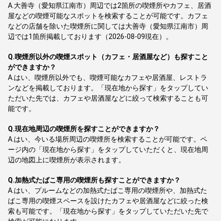
A.
大善寺（愛知県江南市）周辺では2箇所の喫煙所やカフェ、居酒
屋などの喫煙可能なスポットを検索することが可能です。カフェ
などの店舗を除いた喫煙所に関しては大善寺（愛知県江南市）周
辺では1箇所掲載しております（2026-08-09現在）。
Q.
喫煙所以外の喫煙スポット（カフェ・居酒屋など）も探すこと
ができますか？
A.
はい、喫煙所以外でも、喫煙可能なカフェや居酒屋、レストラ
ンなどを掲載しております。「現在地から探す」をタップしてい
ただいた先では、カフェや居酒屋などに絞って検索することも可
能です。
Q.
現在地周辺の喫煙所を探すことができますか？
A.
はい、今いる場所周辺の喫煙所を検索することが可能です。ペ
ージ内の「現在地から探す」をタップしていただくと、現在地周
辺の地図上に喫煙所が表示されます。
Q.
加熱式たばこ専用の喫煙所も探すことができますか？
A.
はい、プルームなどの加熱式たばこ専用の喫煙所や、加熱式た
ばこ専用の喫煙スペースを設けたカフェや居酒屋などに絞った検
索も可能です。「現在地から探す」をタップしていただいた先で