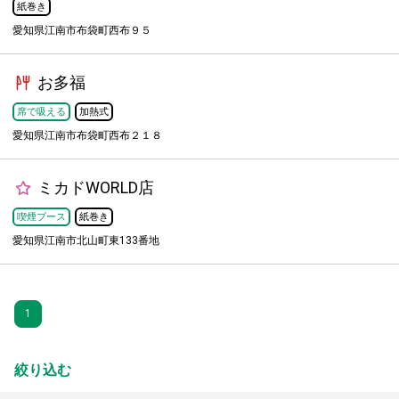
紙巻き
愛知県江南市布袋町西布９５
お多福
席で吸える
加熱式
愛知県江南市布袋町西布２１８
ミカドWORLD店
喫煙ブース
紙巻き
愛知県江南市北山町東133番地
1
絞り込む