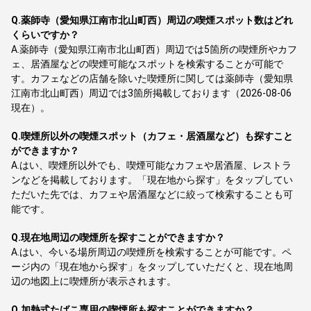
Q.
薬師寺（愛知県江南市北山町西）周辺の喫煙スポット数はどれ
くらいですか？
A.
薬師寺（愛知県江南市北山町西）周辺では5箇所の喫煙所やカフ
ェ、居酒屋などの喫煙可能なスポットを検索することが可能で
す。カフェなどの店舗を除いた喫煙所に関しては薬師寺（愛知県
江南市北山町西）周辺では3箇所掲載しております（2026-08-06
現在）。
Q.
喫煙所以外の喫煙スポット（カフェ・居酒屋など）も探すこと
ができますか？
A.
はい、喫煙所以外でも、喫煙可能なカフェや居酒屋、レストラ
ンなどを掲載しております。「現在地から探す」をタップしてい
ただいた先では、カフェや居酒屋などに絞って検索することも可
能です。
Q.
現在地周辺の喫煙所を探すことができますか？
A.
はい、今いる場所周辺の喫煙所を検索することが可能です。ペ
ージ内の「現在地から探す」をタップしていただくと、現在地周
辺の地図上に喫煙所が表示されます。
Q.
加熱式たばこ専用の喫煙所も探すことができますか？