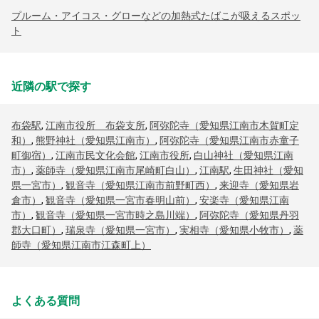
プルーム・アイコス・グローなどの加熱式たばこが吸えるスポッ
ト
近隣の駅で探す
布袋駅
,
江南市役所 布袋支所
,
阿弥陀寺（愛知県江南市木賀町定
和）
,
熊野神社（愛知県江南市）
,
阿弥陀寺（愛知県江南市赤童子
町御宿）
,
江南市民文化会館
,
江南市役所
,
白山神社（愛知県江南
市）
,
薬師寺（愛知県江南市尾崎町白山）
,
江南駅
,
生田神社（愛知
県一宮市）
,
観音寺（愛知県江南市前野町西）
,
来迎寺（愛知県岩
倉市）
,
観音寺（愛知県一宮市春明山前）
,
安楽寺（愛知県江南
市）
,
観音寺（愛知県一宮市時之島川端）
,
阿弥陀寺（愛知県丹羽
郡大口町）
,
瑞泉寺（愛知県一宮市）
,
実相寺（愛知県小牧市）
,
薬
師寺（愛知県江南市江森町上）
よくある質問