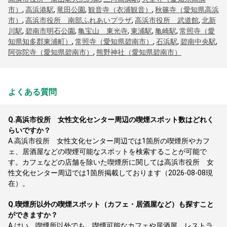
市）
,
高浜港駅
,
竜田公園
,
観音寺（衣浦観音）
,
秋篠寺（愛知県高浜
市）
,
高浜市役所 南部ふれあいプラザ
,
高浜市役所 武道館
,
北新
川駅
,
碧南市明石公園
,
亀宝山 東光寺
,
東浦駅
,
亀崎駅
,
常照寺（愛
知県知多郡東浦町）
,
常照寺（愛知県碧南市）
,
石浜駅
,
碧南中央駅
,
阿弥陀寺（愛知県碧南市）
,
熊野神社（愛知県碧南市）
よくある質問
Q.
高浜市役所 女性文化センター周辺の喫煙スポット数はどれく
らいですか？
A.
高浜市役所 女性文化センター周辺では1箇所の喫煙所やカフ
ェ、居酒屋などの喫煙可能なスポットを検索することが可能で
す。カフェなどの店舗を除いた喫煙所に関しては高浜市役所 女
性文化センター周辺では1箇所掲載しております（2026-08-08現
在）。
Q.
喫煙所以外の喫煙スポット（カフェ・居酒屋など）も探すこと
ができますか？
A.
はい、喫煙所以外でも、喫煙可能なカフェや居酒屋、レストラ