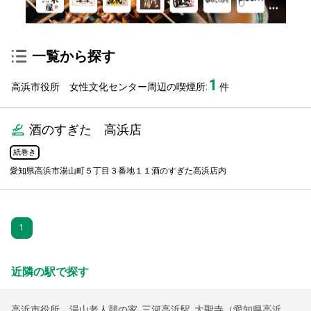
一覧から探す
1
高浜市役所 女性文化センター周辺の喫煙所:
件
酒のすぎた 高浜店
紙巻き
愛知県高浜市湯山町５丁目３番地１１酒のすぎた高浜店内
1
近隣の駅で探す
高浜市役所 湯山老人憩の家
,
三河高浜駅
,
大聖寺（愛知県高浜