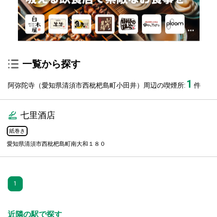
一覧から探す
1
阿弥陀寺（愛知県清須市西枇杷島町小田井）周辺の喫煙所:
件
七里酒店
紙巻き
愛知県清須市西枇杷島町南大和１８０
1
近隣の駅で探す