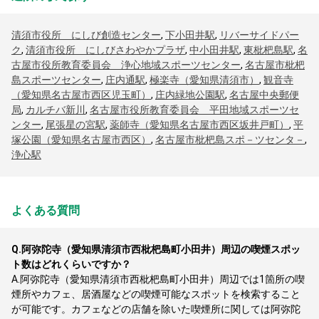
清須市役所 にしび創造センター
,
下小田井駅
,
リバーサイドパー
ク
,
清須市役所 にしびさわやかプラザ
,
中小田井駅
,
東枇杷島駅
,
名
古屋市役所教育委員会 浄心地域スポーツセンター
,
名古屋市枇杷
島スポーツセンター
,
庄内通駅
,
極楽寺（愛知県清須市）
,
観音寺
（愛知県名古屋市西区児玉町）
,
庄内緑地公園駅
,
名古屋中央郵便
局
,
カルチバ新川
,
名古屋市役所教育委員会 平田地域スポーツセ
ンター
,
尾張星の宮駅
,
薬師寺（愛知県名古屋市西区坂井戸町）
,
平
塚公園（愛知県名古屋市西区）
,
名古屋市枇杷島スポ－ツセンタ－
,
浄心駅
よくある質問
Q.
阿弥陀寺（愛知県清須市西枇杷島町小田井）周辺の喫煙スポッ
ト数はどれくらいですか？
A.
阿弥陀寺（愛知県清須市西枇杷島町小田井）周辺では1箇所の喫
煙所やカフェ、居酒屋などの喫煙可能なスポットを検索すること
が可能です。カフェなどの店舗を除いた喫煙所に関しては阿弥陀