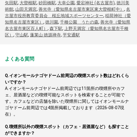
矢田駅
,
大曽根駅
,
砂田橋駅
,
大幸公園
,
愛宕神社 (名古屋市)
,
徳川美
術館
,
山田天満宮
,
善光寺（愛知県名古屋市東区東大曽根町中）
,
名
古屋市役所教育委員会 桜丘地域スポーツセンター
,
稲荷神社（愛
知県名古屋市東区）
,
徳川園
,
千種公園 うたの森
,
善光寺（愛知県
名古屋市東区百人町）
,
森下駅
,
上野天満宮（愛知県名古屋市千種
区）
,
守山駅
,
蓬莱山 徳源禅寺
,
平安通駅
よくある質問
Q.
イオンモールナゴヤドーム前周辺の喫煙スポット数はどれくら
いですか？
A.
イオンモールナゴヤドーム前周辺では11箇所の喫煙所やカフ
ェ、居酒屋などの喫煙可能なスポットを検索することが可能で
す。カフェなどの店舗を除いた喫煙所に関してはイオンモールナ
ゴヤドーム前周辺では4箇所掲載しております（2026-08-07現
在）。
Q.
喫煙所以外の喫煙スポット（カフェ・居酒屋など）も探すこと
ができますか？