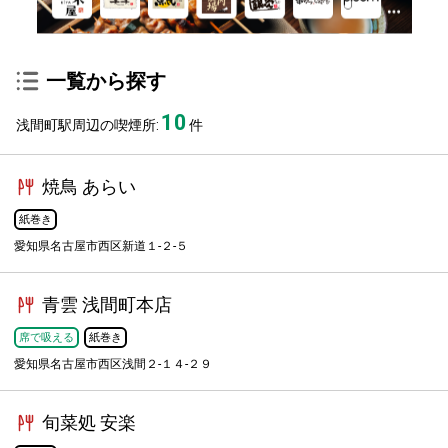
一覧から探す
10
浅間町駅周辺の喫煙所:
件
焼鳥 あらい
紙巻き
愛知県名古屋市西区新道１-２-５
青雲 浅間町本店
席で吸える
紙巻き
愛知県名古屋市西区浅間２-１４-２９
旬菜処 安楽