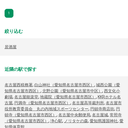
1
絞り込む
居酒屋
近隣の駅で探す
名古屋西税務署
,
白山神社（愛知県名古屋市西区）
,
城西公園（愛
知県名古屋市西区）
,
北野公園（愛知県名古屋市中区）
,
西文化小
劇場
,
名古屋能楽堂
,
地蔵院（愛知県名古屋市西区）
,
KKRホテル名
古屋
,
円満寺（愛知県名古屋市西区）
,
名古屋高等裁判所
,
名古屋市
役所教育委員会 丸の内地域スポーツセンター
,
円頓寺商店街
,
円
頓寺（愛知県名古屋市西区）
,
名古屋中央郵便局
,
名古屋城
,
常照寺
（愛知県名古屋市西区）
,
浄心駅
,
ノリタケの森
,
愛知県護国神社
,
愛
知県体育館