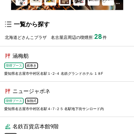
一覧から探す
28
北海道どさんこプラザ 名古屋店周辺の喫煙所:
件
涵梅舫
喫煙ブース
紙巻き
愛知県名古屋市中村区名駅１-２-４ 名鉄グランドホテル １８F
ニュージャポネ
喫煙ブース
加熱式
愛知県名古屋市中村区名駅４-７-２５ 名駅地下街サンロード内
名鉄百貨店本館9階