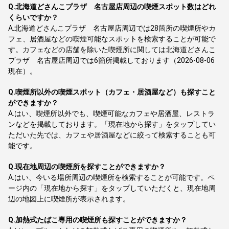
Q.
北海道どさんこプラザ 名古屋店周辺の喫煙スポット数はどれ
くらいですか？
A.
北海道どさんこプラザ 名古屋店周辺では28箇所の喫煙所やカ
フェ、居酒屋などの喫煙可能なスポットを検索することが可能で
す。カフェなどの店舗を除いた喫煙所に関しては北海道どさんこ
プラザ 名古屋店周辺では6箇所掲載しております（2026-08-06
現在）。
Q.
喫煙所以外の喫煙スポット（カフェ・居酒屋など）も探すこと
ができますか？
A.
はい、喫煙所以外でも、喫煙可能なカフェや居酒屋、レストラ
ンなどを掲載しております。「現在地から探す」をタップしてい
ただいた先では、カフェや居酒屋などに絞って検索することも可
能です。
Q.
現在地周辺の喫煙所を探すことができますか？
A.
はい、今いる場所周辺の喫煙所を検索することが可能です。ペ
ージ内の「現在地から探す」をタップしていただくと、現在地周
辺の地図上に喫煙所が表示されます。
Q.
加熱式たばこ専用の喫煙所も探すことができますか？