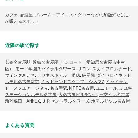
カフェ
,
居酒屋
,
プルーム・アイコス・グローなどの加熱式たばこ
が吸えるスポット
近隣の駅で探す
名鉄名古屋駅
,
近鉄名古屋駅
,
サンロード（愛知県名古屋市中村
区）
,
モード学園スパイラルタワーズ
,
リヨン
,
スカイプロムナード
,
ウインクあいち
,
ビジネスホテル 稲穂
,
納屋橋
,
ダイワロイネット
ホテル名古屋駅前
,
ミッドランドスクエア シネマ2
,
ミッドラン
ド スクエア シネマ
,
名古屋駅
,
KITTE名古屋
,
ユニモール
,
ミユキ
ステーションホテル名古屋
,
大名古屋ビルヂング
,
三交イン名古屋
新幹線口 ANNEX
,
ＪＲセントラルタワーズ
,
ホテルリソル名古屋
よくある質問