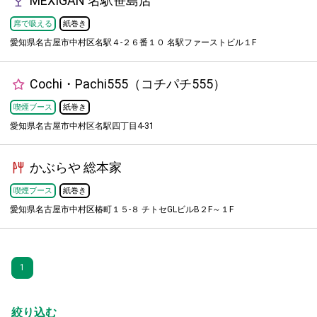
MEXIGAN 名駅笹島店
席で吸える
紙巻き
愛知県名古屋市中村区名駅４-２６番１０ 名駅ファーストビル１F
Cochi・Pachi555（コチパチ555）
喫煙ブース
紙巻き
愛知県名古屋市中村区名駅四丁目4-31
かぶらや 総本家
喫煙ブース
紙巻き
愛知県名古屋市中村区椿町１５-８ チトセGLビルB２F～１F
1
絞り込む