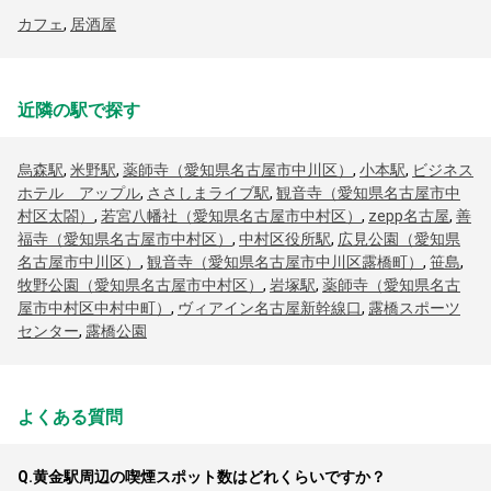
カフェ
,
居酒屋
近隣の駅で探す
烏森駅
,
米野駅
,
薬師寺（愛知県名古屋市中川区）
,
小本駅
,
ビジネス
ホテル アップル
,
ささしまライブ駅
,
観音寺（愛知県名古屋市中
村区太閤）
,
若宮八幡社（愛知県名古屋市中村区）
,
zepp名古屋
,
善
福寺（愛知県名古屋市中村区）
,
中村区役所駅
,
広見公園（愛知県
名古屋市中川区）
,
観音寺（愛知県名古屋市中川区露橋町）
,
笹島
,
牧野公園（愛知県名古屋市中村区）
,
岩塚駅
,
薬師寺（愛知県名古
屋市中村区中村中町）
,
ヴィアイン名古屋新幹線口
,
露橋スポーツ
センター
,
露橋公園
よくある質問
Q.
黄金駅周辺の喫煙スポット数はどれくらいですか？