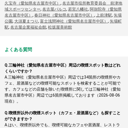
久宝寺（愛知県名古屋市中区）
,
名古屋市役所教育委員会 前津地
域スポーツセンター
,
名古屋パルコ
,
若宮八幡社
,
阿弥陀寺（愛知県
名古屋市中区）
,
春日神社（愛知県名古屋市中区）
,
上前津駅
,
矢場
公園
,
大須夏まつり
,
富士浅間神社（愛知県名古屋市中区）
,
矢場町
駅
,
名古屋企業福祉会館
,
松坂屋美術館
よくある質問
Q.
三輪神社（愛知県名古屋市中区）周辺の喫煙スポット数はどれ
くらいですか？
A.
三輪神社（愛知県名古屋市中区）周辺では34箇所の喫煙所やカ
フェ、居酒屋などの喫煙可能なスポットを検索することが可能で
す。カフェなどの店舗を除いた喫煙所に関しては三輪神社（愛知
県名古屋市中区）周辺では6箇所掲載しております（2026-08-06
現在）。
Q.
喫煙所以外の喫煙スポット（カフェ・居酒屋など）も探すこと
ができますか？
A.
はい、喫煙所以外でも、喫煙可能なカフェや居酒屋、レストラ