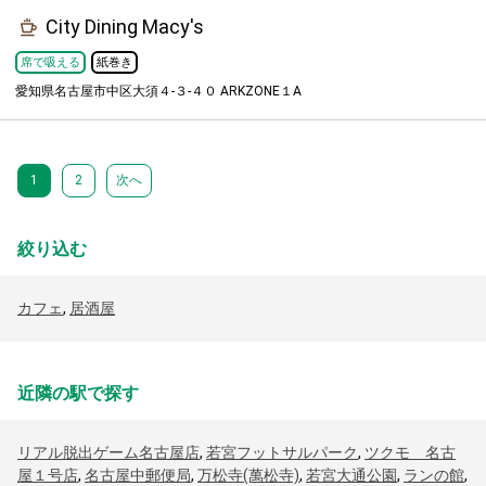
City Dining Macy's
席で吸える
紙巻き
愛知県名古屋市中区大須４-３-４０ ARKZONE１A
1
2
次へ
絞り込む
カフェ
,
居酒屋
近隣の駅で探す
リアル脱出ゲーム名古屋店
,
若宮フットサルパーク
,
ツクモ 名古
屋１号店
,
名古屋中郵便局
,
万松寺(萬松寺)
,
若宮大通公園
,
ランの館
,