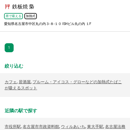
鉄板焼 梟
席で吸える
加熱式
愛知県名古屋市中区丸の内３-８-１０ ISHビル丸の内 １F
1
絞り込む
カフェ
,
居酒屋
,
プルーム・アイコス・グローなどの加熱式たばこ
が吸えるスポット
近隣の駅で探す
市役所駅
,
名古屋市市政資料館
,
ウィルあいち
,
東大手駅
,
名古屋法務