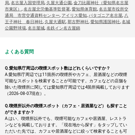
局
,
名古屋入国管理局
,
久屋大通公園
,
金刀比羅神社（愛知県名古屋
市東区）
,
名古屋北労働基準監督署
,
愛知県体育館
,
名古屋市役所交
通局 市営交通資料センター
,
アイリス愛知
,
パタゴニア名古屋
,
八
王子神社 春日神社
,
久屋大通駅
,
那古野神社
,
愛知県護国神社
,
名城
公園野球場
,
名古屋城
,
名鉄イン名古屋錦
よくある質問
Q.
愛知県庁周辺の喫煙スポット数はどれくらいですか？
A.
愛知県庁周辺では11箇所の喫煙所やカフェ、居酒屋などの喫煙
可能なスポットを検索することが可能です。カフェなどの店舗を
除いた喫煙所に関しては愛知県庁周辺では4箇所掲載しております
（2026-08-07現在）。
Q.
喫煙所以外の喫煙スポット（カフェ・居酒屋など）も探すこと
ができますか？
A.
はい、喫煙所以外でも、喫煙可能なカフェや居酒屋、レストラ
ンなどを掲載しております。「現在地から探す」をタップしてい
ただいた先では、カフェや居酒屋などに絞って検索することも可