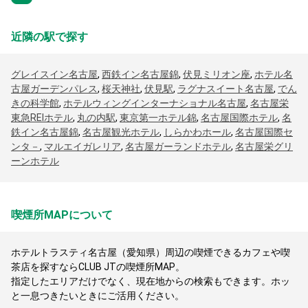
近隣の駅で探す
グレイスイン名古屋
,
西鉄イン名古屋錦
,
伏見ミリオン座
,
ホテル名
古屋ガーデンパレス
,
桜天神社
,
伏見駅
,
ラグナスイート名古屋
,
でん
きの科学館
,
ホテルウィングインターナショナル名古屋
,
名古屋栄
東急REIホテル
,
丸の内駅
,
東京第一ホテル錦
,
名古屋国際ホテル
,
名
鉄イン名古屋錦
,
名古屋観光ホテル
,
しらかわホール
,
名古屋国際セ
ンタ－
,
マルエイガレリア
,
名古屋ガーランドホテル
,
名古屋栄グリ
ーンホテル
喫煙所MAPについて
ホテルトラスティ名古屋（愛知県）周辺の喫煙できるカフェや喫
茶店を探すならCLUB JTの喫煙所MAP。
指定したエリアだけでなく、現在地からの検索もできます。ホッ
と一息つきたいときにご活用ください。