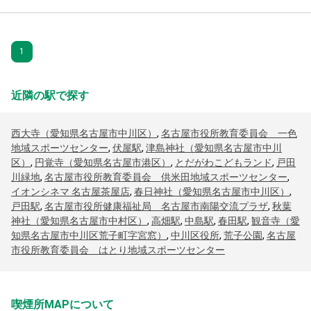
1
近隣の駅で探す
西大寺（愛知県名古屋市中川区）
,
名古屋市役所教育委員会 一色
地域スポーツセンター
,
伏屋駅
,
津島神社（愛知県名古屋市中川
区）
,
円覚寺（愛知県名古屋市港区）
,
とだがわこどもランド
,
戸田
川緑地
,
名古屋市役所教育委員会 供米田地域スポーツセンター
,
イオンシネマ 名古屋茶屋店
,
春日神社（愛知県名古屋市中川区）
,
戸田駅
,
名古屋市役所健康福祉局 名古屋市南陽交流プラザ
,
秋葉
神社（愛知県名古屋市中村区）
,
高畑駅
,
中島駅
,
春田駅
,
観音寺（愛
知県名古屋市中川区荒子町字宮窓）
,
中川区役所
,
荒子公園
,
名古屋
市役所教育委員会 はとり地域スポーツセンター
喫煙所MAPについて