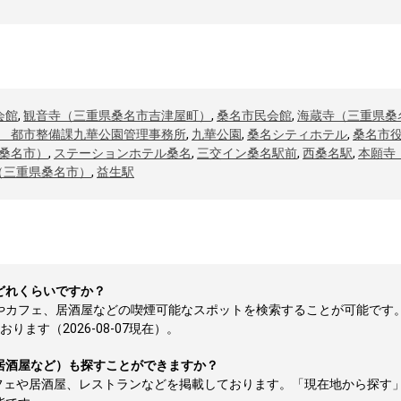
会館
,
観音寺（三重県桑名市吉津屋町）
,
桑名市民会館
,
海蔵寺（三重県桑
 都市整備課九華公園管理事務所
,
九華公園
,
桑名シティホテル
,
桑名市
桑名市）
,
ステーションホテル桑名
,
三交イン桑名駅前
,
西桑名駅
,
本願寺
（三重県桑名市）
,
益生駅
どれくらいですか？
所やカフェ、居酒屋などの喫煙可能なスポットを検索することが可能です
ます（2026-08-07現在）。
居酒屋など）も探すことができますか？
フェや居酒屋、レストランなどを掲載しております。「現在地から探す