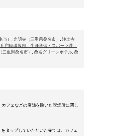
名市）
,
光明寺（三重県桑名市）
,
浄土寺
役所市民環境部 生涯学習・スポーツ課・
（三重県桑名市）
,
桑名グリーンホテル
,
桑
。カフェなどの店舗を除いた喫煙所に関し
」をタップしていただいた先では、カフェ