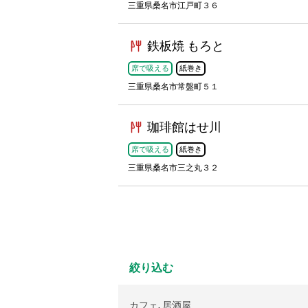
三重県桑名市江戸町３６
鉄板焼 もろと
席で吸える
紙巻き
三重県桑名市常盤町５１
珈琲館はせ川
席で吸える
紙巻き
三重県桑名市三之丸３２
絞り込む
カフェ
,
居酒屋