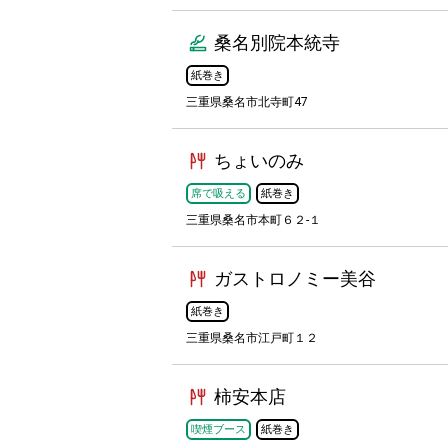
桑名別院本統寺
紙巻き
三重県桑名市北寺町47
ちょいのみ
席で吸える
紙巻き
三重県桑名市本町６２-１
ガストロノミー美谷
紙巻き
三重県桑名市江戸町１２
柿安本店
喫煙ブース
紙巻き