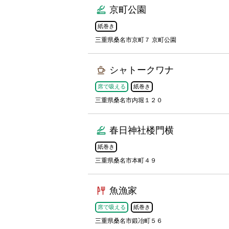
京町公園
紙巻き
三重県桑名市京町７ 京町公園
シャトークワナ
席で吸える
紙巻き
三重県桑名市内堀１２０
春日神社楼門横
紙巻き
三重県桑名市本町４９
魚漁家
席で吸える
紙巻き
三重県桑名市鍛冶町５６