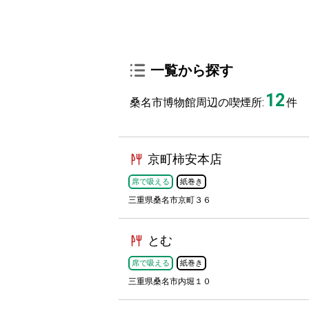
一覧から探す
12
桑名市博物館周辺の喫煙所:
件
京町柿安本店
席で吸える
紙巻き
三重県桑名市京町３６
とむ
席で吸える
紙巻き
三重県桑名市内堀１０