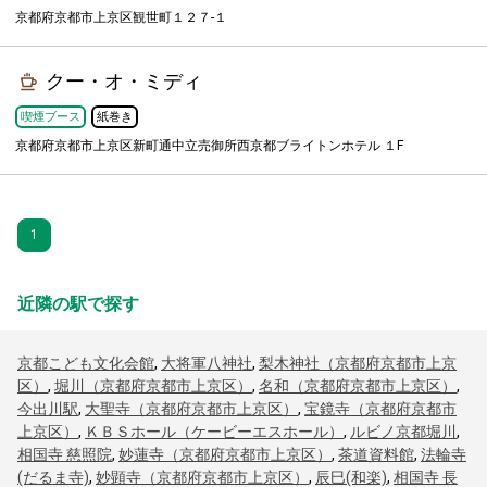
京都府京都市上京区観世町１２７-１
クー・オ・ミディ
喫煙ブース
紙巻き
京都府京都市上京区新町通中立売御所西京都ブライトンホテル １F
1
近隣の駅で探す
京都こども文化会館
,
大将軍八神社
,
梨木神社（京都府京都市上京
区）
,
堀川（京都府京都市上京区）
,
名和（京都府京都市上京区）
,
今出川駅
,
大聖寺（京都府京都市上京区）
,
宝鏡寺（京都府京都市
上京区）
,
ＫＢＳホール（ケービーエスホール）
,
ルビノ京都堀川
,
相国寺 慈照院
,
妙蓮寺（京都府京都市上京区）
,
茶道資料館
,
法輪寺
(だるま寺)
,
妙顕寺（京都府京都市上京区）
,
辰巳(和楽)
,
相国寺 長