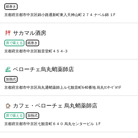
紙巻き
京都府京都市中京区錦小路通新町東入天神山町２７４ ナベル錦 １F
サカマル酒房
席で吸える
紙巻き
京都府京都市中京区観音堂町４５４-３
ベローチェ烏丸蛸薬師店
加熱式
京都府京都市中京区烏丸通蛸薬師上ル七観音町640番地 烏丸ｾﾝﾀｰﾋﾞﾙ1F
カフェ・ベローチェ 烏丸蛸薬師店
席で吸える
加熱式
京都府京都市中京区七観音町６４０ 烏丸センタービル １F