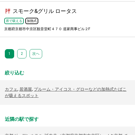
スモーク&グリル ロータス
席で吸える
加熱式
京都府京都市中京区観音堂町４７０ 道家商事ビル２F
1
2
次へ
絞り込む
カフェ
,
居酒屋
,
プルーム・アイコス・グローなどの加熱式たばこ
が吸えるスポット
近隣の駅で探す