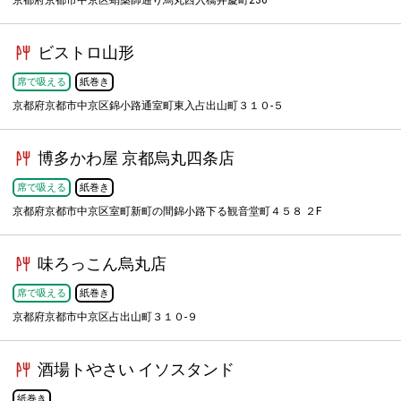
京都府京都市中京区蛸薬師通り烏丸西入橋弁慶町236
ビストロ山形
席で吸える
紙巻き
京都府京都市中京区錦小路通室町東入占出山町３１０-５
博多かわ屋 京都烏丸四条店
席で吸える
紙巻き
京都府京都市中京区室町新町の間錦小路下る観音堂町４５８ ２F
味ろっこん烏丸店
席で吸える
紙巻き
京都府京都市中京区占出山町３１０-９
酒場トやさい イソスタンド
紙巻き