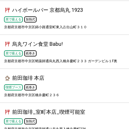
ハイボールバー 京都烏丸 1923
席で吸える
加熱式
京都府京都市中京区錦小路通室町東入占出山町３１０
烏丸ワイン食堂 Babu!
席で吸える
紙巻き
京都府京都市中京区蛸薬師通烏丸西入橋弁慶町２３３ ガーデンビル１F奥
前田珈琲 本店
喫煙ブース
紙巻き
京都府京都市中京区橋弁慶町２３６
前田珈琲_室町本店_喫煙可能室
席で吸える
加熱式