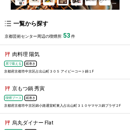
一覧から探す
53
京都芸術センター周辺の喫煙所:
件
肉料理 陽気
席で吸える
紙巻き
京都府京都市中京区占出山町３０５ アイビーコート錦１F
京もつ鍋 秀寅
喫煙ブース
紙巻き
京都府京都市中京区錦小路通室町東入占出山町３１０ヤマヤス錦プラザ２F
烏丸ダイナー Flat