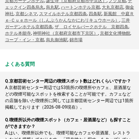
京都ガーデンホテル
,
誕生寺（京都府京都市中京区）
,
ノク京都
,
チ
ェックイン四条烏丸
,
烏丸駅
,
ハートンホテル京都
,
大丸京都店
,
御金
神社
,
京都シネマ
,
スマイルホテル京都四条
,
四条駅
,
新風館 中庭Ｒ
ｅ‐Ｃｕｅホール（しんぷうかんなかにわリキュウホール）
,
三井
ガーデンホテル京都四条
,
ザ ロイヤルパークホテル 京都四条
,
ホテル本能寺
,
神明神社（京都府京都市下京区）
,
京都文化博物館
,
コープ・イン・京都
,
烏丸御池駅
,
錦市場
よくある質問
Q.
京都芸術センター周辺の喫煙スポット数はどれくらいですか？
A.
京都芸術センター周辺では53箇所の喫煙所やカフェ、居酒屋な
どの喫煙可能なスポットを検索することが可能です。カフェなど
の店舗を除いた喫煙所に関しては京都芸術センター周辺では1箇所
掲載しております（2026-08-09現在）。
Q.
喫煙所以外の喫煙スポット（カフェ・居酒屋など）も探すこと
ができますか？
A.
はい、喫煙所以外でも、喫煙可能なカフェや居酒屋、レストラ