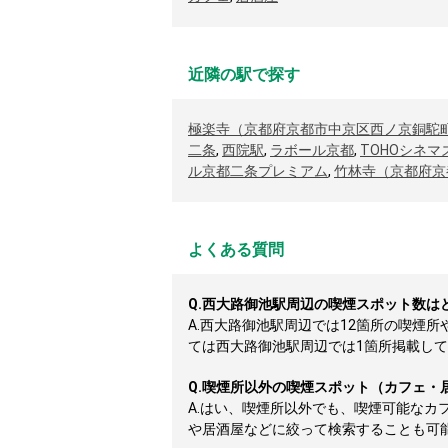
近隣の駅で探す
極楽寺（京都府京都市中京区西ノ京銅駝
二条
,
西院駅
,
ラボール京都
,
TOHOシネマ
ル京都二条プレミアム
,
竹林寺（京都府京
よくある質問
Q.
西大路御池駅周辺の喫煙スポット数は
A.
西大路御池駅周辺では12箇所の喫煙
ては西大路御池駅周辺では1箇所掲載しており
Q.
喫煙所以外の喫煙スポット（カフェ・
A.
はい、喫煙所以外でも、喫煙可能なカ
や居酒屋などに絞って検索することも可