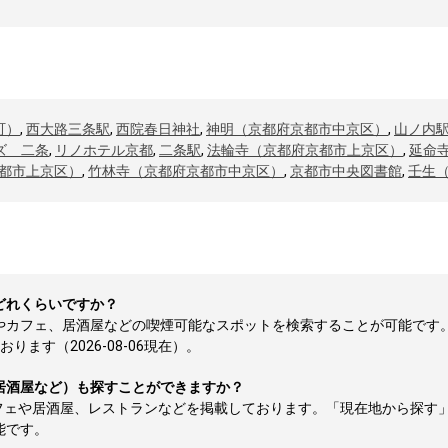
町）
,
西大路三条駅
,
西院春日神社
,
神明（京都府京都市中京区）
,
山ノ内
ズ 二条
,
リノホテル京都
,
二条駅
,
法輪寺（京都府京都市上京区）
,
延命
都市上京区）
,
竹林寺（京都府京都市中京区）
,
京都市中央図書館
,
壬生
どれくらいですか？
所やカフェ、居酒屋などの喫煙可能なスポットを検索することが可能です
ます（2026-08-06現在）。
居酒屋など）も探すことができますか？
フェや居酒屋、レストランなどを掲載しております。「現在地から探す
能です。