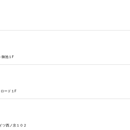
ト御池１F
ロード１F
ハイツ西ノ京１０２