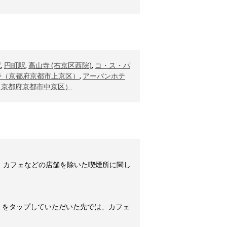
駅
,
円町駅
,
高山寺 (右京区西院)
,
コ・ス・パ
寺（京都府京都市上京区）
,
アーバンホテ
（京都府京都市中京区）
。カフェなどの店舗を除いた喫煙所に関し
」をタップしていただいた先では、カフェ