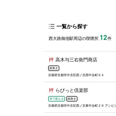
一覧から探す
12
西大路御池駅周辺の喫煙所:
件
高木与三右衛門商店
紙巻き
京都府京都市中京区西ノ京西中合町６４
らびっと倶楽部
席で吸える
紙巻き
京都府京都市中京区西ノ京東中合町２９ アンビシ