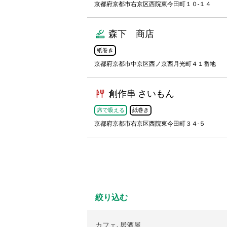
京都府京都市右京区西院東今田町１０-１４
森下 商店
紙巻き
京都府京都市中京区西ノ京西月光町４１番地
創作串 さいもん
席で吸える
紙巻き
京都府京都市右京区西院東今田町３４-５
絞り込む
カフェ
,
居酒屋