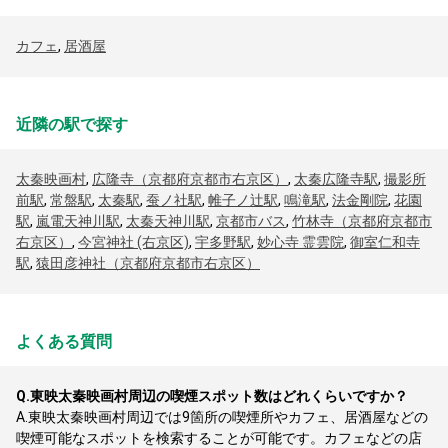
カフェ
,
居酒屋
近隣の駅で探す
太秦映画村
,
広隆寺（京都府京都市右京区）
,
太秦広隆寺駅
,
撮影所
前駅
,
常盤駅
,
太秦駅
,
蚕ノ社駅
,
帷子ノ辻駅
,
鳴滝駅
,
法金剛院
,
花園
駅
,
嵐電天神川駅
,
太秦天神川駅
,
京都市バス
,
竹林寺（京都府京都市
右京区）
,
今宮神社 (右京区)
,
宇多野駅
,
妙心寺 霊雲院
,
御室仁和寺
駅
,
猿田彦神社（京都府京都市右京区）
よくある質問
Q.
東映太秦映画村周辺の喫煙スポット数はどれくらいですか？
A.
東映太秦映画村周辺では9箇所の喫煙所やカフェ、居酒屋などの
喫煙可能なスポットを検索することが可能です。カフェなどの店