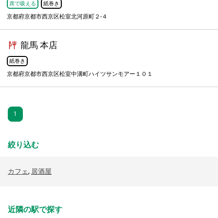
席で吸える
紙巻き
京都府京都市西京区松室北河原町２-４
龍馬 本店
紙巻き
京都府京都市西京区松室中溝町ハイツサンモアー１０１
1
絞り込む
カフェ
,
居酒屋
近隣の駅で探す