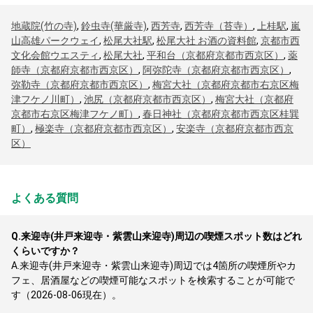
地蔵院(竹の寺)
,
鈴虫寺(華厳寺)
,
西芳寺
,
西芳寺（苔寺）
,
上桂駅
,
嵐
山高雄パークウェイ
,
松尾大社駅
,
松尾大社 お酒の資料館
,
京都市西
文化会館ウエスティ
,
松尾大社
,
平和台（京都府京都市西京区）
,
薬
師寺（京都府京都市西京区）
,
阿弥陀寺（京都府京都市西京区）
,
弥勒寺（京都府京都市西京区）
,
梅宮大社（京都府京都市右京区梅
津フケノ川町）
,
池尻（京都府京都市西京区）
,
梅宮大社（京都府
京都市右京区梅津フケノ町）
,
春日神社（京都府京都市西京区桂巽
町）
,
極楽寺（京都府京都市西京区）
,
安楽寺（京都府京都市西京
区）
よくある質問
Q.
来迎寺(井戸来迎寺・紫雲山来迎寺)周辺の喫煙スポット数はどれ
くらいですか？
A.
来迎寺(井戸来迎寺・紫雲山来迎寺)周辺では4箇所の喫煙所やカ
フェ、居酒屋などの喫煙可能なスポットを検索することが可能で
す（2026-08-06現在）。