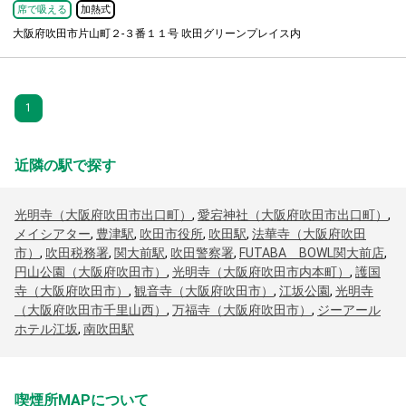
席で吸える
加熱式
大阪府吹田市片山町２-３番１１号 吹田グリーンプレイス内
1
近隣の駅で探す
光明寺（大阪府吹田市出口町）
,
愛宕神社（大阪府吹田市出口町）
,
メイシアター
,
豊津駅
,
吹田市役所
,
吹田駅
,
法華寺（大阪府吹田
市）
,
吹田税務署
,
関大前駅
,
吹田警察署
,
FUTABA BOWL関大前店
,
円山公園（大阪府吹田市）
,
光明寺（大阪府吹田市内本町）
,
護国
寺（大阪府吹田市）
,
観音寺（大阪府吹田市）
,
江坂公園
,
光明寺
（大阪府吹田市千里山西）
,
万福寺（大阪府吹田市）
,
ジーアール
ホテル江坂
,
南吹田駅
喫煙所MAPについて