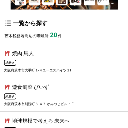
一覧から探す
20
茨木税務署周辺の喫煙所:
件
焼肉 馬人
紙巻き
大阪府茨木市大手町１-４ユーエスハイツ１F
遊食旬菜 びいず
紙巻き
大阪府茨木市別院町６-４７ かみつじビル １F
地球規模で考えろ 未来へ