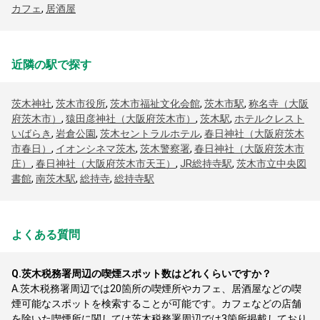
カフェ
,
居酒屋
近隣の駅で探す
茨木神社
,
茨木市役所
,
茨木市福祉文化会館
,
茨木市駅
,
称名寺（大阪
府茨木市）
,
猿田彦神社（大阪府茨木市）
,
茨木駅
,
ホテルクレスト
いばらき
,
岩倉公園
,
茨木セントラルホテル
,
春日神社（大阪府茨木
市春日）
,
イオンシネマ茨木
,
茨木警察署
,
春日神社（大阪府茨木市
庄）
,
春日神社（大阪府茨木市天王）
,
JR総持寺駅
,
茨木市立中央図
書館
,
南茨木駅
,
総持寺
,
総持寺駅
よくある質問
Q.
茨木税務署周辺の喫煙スポット数はどれくらいですか？
A.
茨木税務署周辺では20箇所の喫煙所やカフェ、居酒屋などの喫
煙可能なスポットを検索することが可能です。カフェなどの店舗
を除いた喫煙所に関しては茨木税務署周辺では3箇所掲載しており