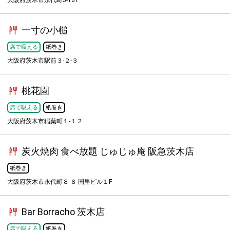
大阪府茨木市永代町5-101
一寸の小槌
席で吸える
紙巻き
大阪府茨木市駅前３-２-３
桃花園
席で吸える
紙巻き
大阪府茨木市稲葉町１-１２
炭火焼肉 食べ放題 じゅじゅ庵 阪急茨木店
紙巻き
大阪府茨木市永代町８-８ 国里ビル１F
Bar Borracho 茨木店
席で吸える
紙巻き