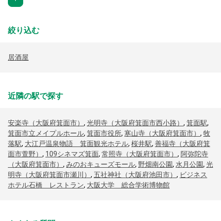
絞り込む
居酒屋
近隣の駅で探す
安楽寺（大阪府箕面市）
,
光明寺（大阪府箕面市西小路）
,
箕面駅
,
箕面市立メイプルホール
,
箕面市役所
,
寒山寺（大阪府箕面市）
,
牧
落駅
,
大江戸温泉物語 箕面観光ホテル
,
桜井駅
,
善福寺（大阪府箕
面市萱野）
,
109シネマズ箕面
,
常照寺（大阪府箕面市）
,
阿弥陀寺
（大阪府箕面市）
,
みのおキューズモール
,
野畑南公園
,
水月公園
,
光
明寺（大阪府箕面市瀬川）
,
五社神社（大阪府池田市）
,
ビジネス
ホテル石橋 レストラン
,
大阪大学 総合学術博物館