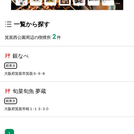
一覧から探す
2
箕面西公園周辺の喫煙所:
件
銀なべ
紙巻き
大阪府箕面市箕面６-９-８
旬菜旬魚 夢蔵
紙巻き
大阪府箕面市桜１-１３-３０
1