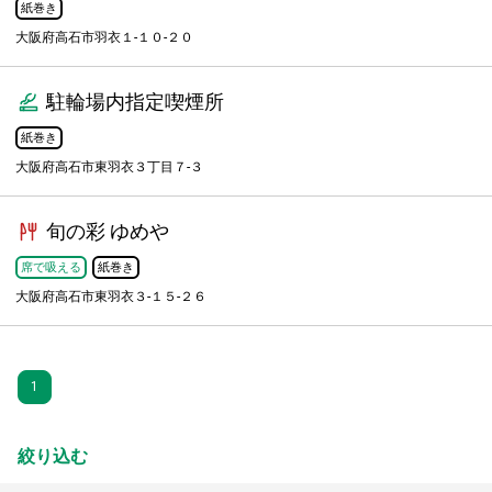
紙巻き
大阪府高石市羽衣１-１０-２０
駐輪場内指定喫煙所
紙巻き
大阪府高石市東羽衣３丁目７-３
旬の彩 ゆめや
席で吸える
紙巻き
大阪府高石市東羽衣３-１５-２６
1
絞り込む