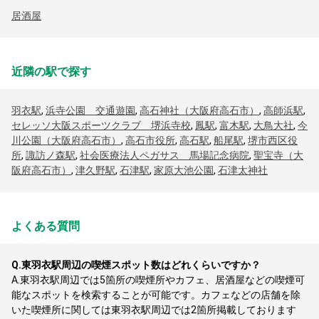
居酒屋
近隣の駅で探す
羽衣駅
,
浜寺公園 交通遊園
,
高石神社（大阪府高石市）
,
高師浜駅
,
セレッソ大阪スポーツクラブ 堺浜寺校
,
鳳駅
,
富木駅
,
大鳥大社
,
今
川公園（大阪府高石市）
,
高石市役所
,
高石駅
,
船尾駅
,
堺市西区役
所
,
諏訪ノ森駅
,
社会医療法人ペガサス 馬場記念病院
,
聖宝寺（大
阪府高石市）
,
津久野駅
,
石津駅
,
家原大池公園
,
石津太神社
よくある質問
Q.
東羽衣駅周辺の喫煙スポット数はどれくらいですか？
A.
東羽衣駅周辺では5箇所の喫煙所やカフェ、居酒屋などの喫煙可
能なスポットを検索することが可能です。カフェなどの店舗を除
いた喫煙所に関しては東羽衣駅周辺では2箇所掲載しております