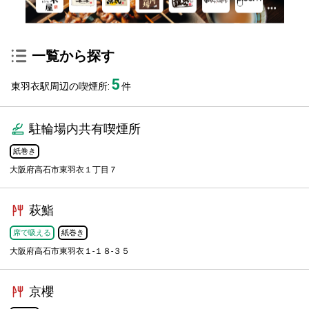
一覧から探す
5
東羽衣駅周辺の喫煙所:
件
駐輪場内共有喫煙所
紙巻き
大阪府高石市東羽衣１丁目７
萩鮨
席で吸える
紙巻き
大阪府高石市東羽衣１-１８-３５
京櫻