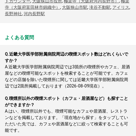
トカウンター
,
大阪狭山市役所
,
極楽寺（大阪府河内長野市）
,
極楽
寺（大阪府富田林市錦織中）
,
大阪狭山市駅
,
滝谷不動駅
,
アイリス
,
長野神社
,
河内長野駅
よくある質問
Q.
近畿大学医学部附属病院周辺の喫煙スポット数はどれくらいで
すか？
A.
近畿大学医学部附属病院周辺では3箇所の喫煙所やカフェ、居酒
屋などの喫煙可能なスポットを検索することが可能です。カフェ
などの店舗を除いた喫煙所に関しては近畿大学医学部附属病院周
辺では2箇所掲載しております（2026-08-09現在）。
Q.
喫煙所以外の喫煙スポット（カフェ・居酒屋など）も探すこと
ができますか？
A.
はい、喫煙所以外でも、喫煙可能なカフェや居酒屋、レストラ
ンなどを掲載しております。「現在地から探す」をタップしてい
ただいた先では、カフェや居酒屋などに絞って検索することも可
能です。