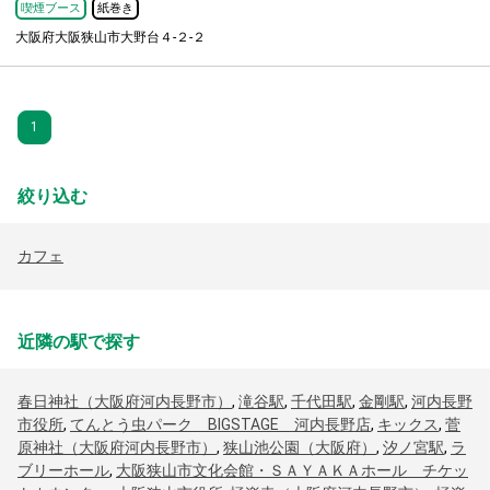
喫煙ブース
紙巻き
大阪府大阪狭山市大野台４-２-２
1
絞り込む
カフェ
近隣の駅で探す
春日神社（大阪府河内長野市）
,
滝谷駅
,
千代田駅
,
金剛駅
,
河内長野
市役所
,
てんとう虫パーク BIGSTAGE 河内長野店
,
キックス
,
菅
原神社（大阪府河内長野市）
,
狭山池公園（大阪府）
,
汐ノ宮駅
,
ラ
ブリーホール
,
大阪狭山市文化会館・ＳＡＹＡＫＡホール チケッ