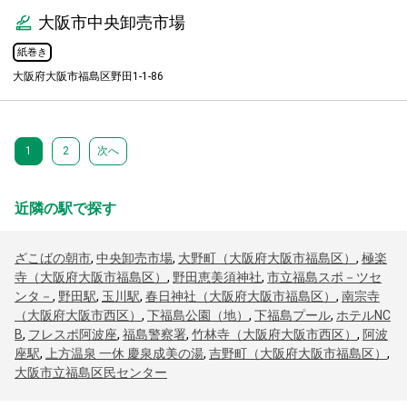
大阪市中央卸売市場
紙巻き
大阪府大阪市福島区野田1-1-86
1
2
次へ
近隣の駅で探す
ざこばの朝市
,
中央卸売市場
,
大野町（大阪府大阪市福島区）
,
極楽
寺（大阪府大阪市福島区）
,
野田恵美須神社
,
市立福島スポ－ツセ
ンタ－
,
野田駅
,
玉川駅
,
春日神社（大阪府大阪市福島区）
,
南宗寺
（大阪府大阪市西区）
,
下福島公園（地）
,
下福島プール
,
ホテルNC
B
,
フレスポ阿波座
,
福島警察署
,
竹林寺（大阪府大阪市西区）
,
阿波
座駅
,
上方温泉 一休 慶泉成美の湯
,
吉野町（大阪府大阪市福島区）
,
大阪市立福島区民センター