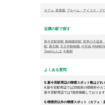
カフェ
,
居酒屋
,
プルーム・アイコス・グ
近隣の駅で探す
新今宮駅前駅
,
動物園前駅
,
世界の大温泉
駅
,
通天閣
,
天王寺動物園
,
今宮戎
,
RAiNB
Zeppなんば
,
今船駅
よくある質問
Q.
新今宮駅周辺の喫煙スポット数はどれ
A.
新今宮駅周辺では20箇所の喫煙所や
新今宮駅周辺では1箇所掲載しております（2
Q.
喫煙所以外の喫煙スポット（カフェ・