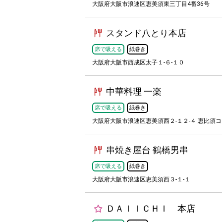
大阪府大阪市浪速区恵美須東三丁目4番36号
スタンド八とり本店
席で吸える
紙巻き
大阪府大阪市西成区太子１-６-１０
中華料理 一楽
席で吸える
紙巻き
大阪府大阪市浪速区恵美須西２-１２-４ 恵比須コ
串焼き屋台 鶴橋男串
席で吸える
紙巻き
大阪府大阪市浪速区恵美須西３-１-１
ＤＡＩＩＣＨＩ 本店