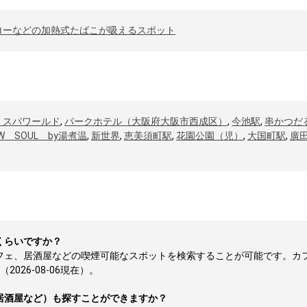
ローなどの加熱式たばこが吸えるスポット
 スパワールド
,
パークホテル（大阪府大阪市西成区）
,
今池駅
,
串かつだ
OW SOUL by湯煮温
,
新世界
,
恵美須町駅
,
花園公園（児）
,
大国町駅
,
廣
くらいですか？
カフェ、居酒屋などの喫煙可能なスポットを検索することが可能です。カ
026-08-06現在）。
居酒屋など）も探すことができますか？