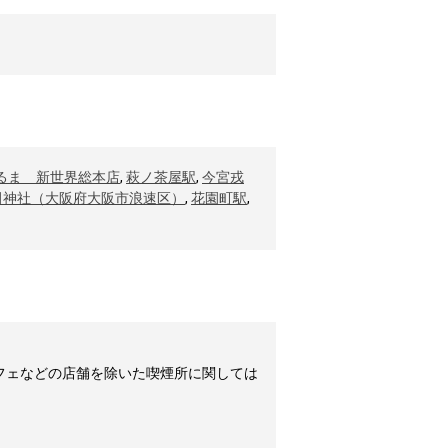
るま 新世界総本店
,
萩ノ茶屋駅
,
今宮戎
田神社（大阪府大阪市浪速区）
,
花園町駅
,
フェなどの店舗を除いた喫煙所に関しては