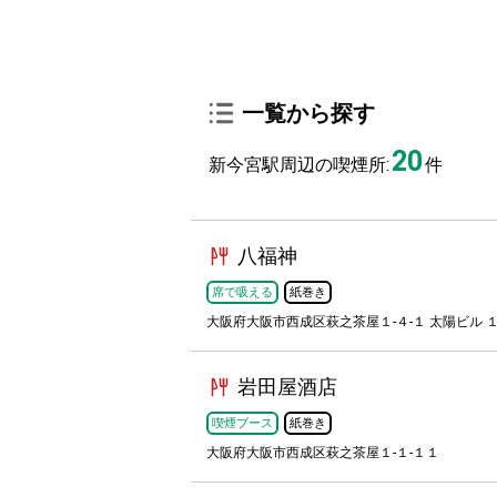
一覧から探す
20
新今宮駅周辺の喫煙所:
件
八福神
席で吸える
紙巻き
大阪府大阪市西成区萩之茶屋１-４-１ 太陽ビル １
岩田屋酒店
喫煙ブース
紙巻き
大阪府大阪市西成区萩之茶屋１-１-１１