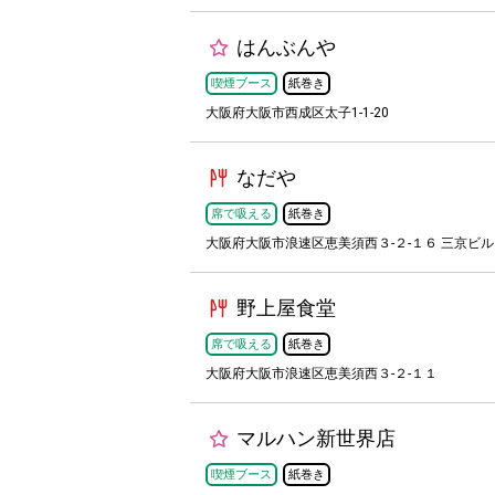
はんぶんや
喫煙ブース
紙巻き
大阪府大阪市西成区太子1-1-20
なだや
席で吸える
紙巻き
大阪府大阪市浪速区恵美須西３-２-１６ 三京ビル
野上屋食堂
席で吸える
紙巻き
大阪府大阪市浪速区恵美須西３-２-１１
マルハン新世界店
喫煙ブース
紙巻き