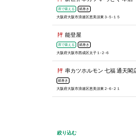
席で吸える
紙巻き
大阪府大阪市浪速区恵美須東３-５-１５
能登屋
席で吸える
紙巻き
大阪府大阪市西成区太子１-２-６
串カツホルモン 七福 通天閣
紙巻き
大阪府大阪市浪速区恵美須東２-６-２１
絞り込む