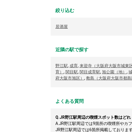
絞り込む
居酒屋
近隣の駅で探す
野江駅
,
成育
,
来迎寺（大阪府大阪市城東
育）
,
関目駅
,
関目成育駅
,
旭公園（地）
,
府大阪市旭区）
,
敷島（大阪府大阪市都島
よくある質問
Q.
JR野江駅周辺の喫煙スポット数はどれ
A.
JR野江駅周辺では9箇所の喫煙所やカ
JR野江駅周辺では6箇所掲載しております（2