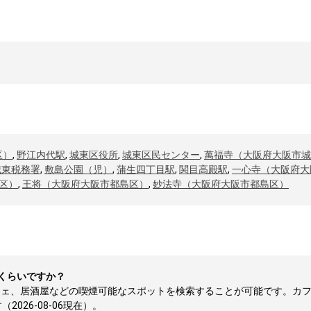
区）
,
野江内代駅
,
城東区役所
,
城東区民センター
,
萬福寺（大阪府大阪市城
城東税務署
,
敷島公園（児）
,
蒲生四丁目駅
,
関目高殿駅
,
一心寺（大阪府大
区）
,
王将（大阪府大阪市都島区）
,
妙法寺（大阪府大阪市都島区）
くらいですか？
フェ、居酒屋などの喫煙可能なスポットを検索することが可能です。カ
026-08-06現在）。