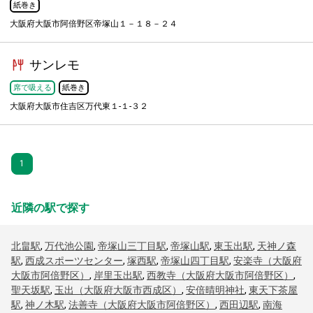
紙巻き
大阪府大阪市阿倍野区帝塚山１－１８－２４
サンレモ
席で吸える
紙巻き
大阪府大阪市住吉区万代東１-１-３２
1
近隣の駅で探す
北畠駅
,
万代池公園
,
帝塚山三丁目駅
,
帝塚山駅
,
東玉出駅
,
天神ノ森
駅
,
西成スポーツセンター
,
塚西駅
,
帝塚山四丁目駅
,
安楽寺（大阪府
大阪市阿倍野区）
,
岸里玉出駅
,
西教寺（大阪府大阪市阿倍野区）
,
聖天坂駅
,
玉出（大阪府大阪市西成区）
,
安倍晴明神社
,
東天下茶屋
駅
,
神ノ木駅
,
法善寺（大阪府大阪市阿倍野区）
,
西田辺駅
,
南海