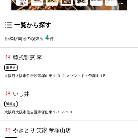
一覧から探す
4
姫松駅周辺の喫煙所:
件
韓式割烹 李
紙巻き
大阪府大阪市住吉区帝塚山東１-３-２ メゾン・ド・帝塚山１F
いし井
紙巻き
大阪府大阪市住吉区帝塚山東１-１２-１０
やきとり 笑家 帝塚山店