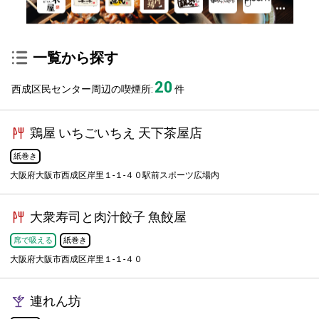
一覧から探す
20
西成区民センター周辺の喫煙所:
件
鶏屋 いちごいちえ 天下茶屋店
紙巻き
大阪府大阪市西成区岸里１-１-４０駅前スポーツ広場内
大衆寿司と肉汁餃子 魚餃屋
席で吸える
紙巻き
大阪府大阪市西成区岸里１-１-４０
連れん坊