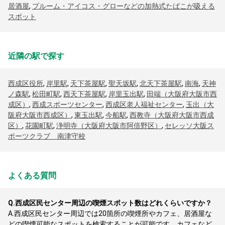
居酒屋
,
プルーム・アイコス・グローなどの加熱式たばこが吸える
スポット
近隣の駅で探す
西成区役所
,
岸里駅
,
天下茶屋駅
,
聖天坂駅
,
北天下茶屋駅
,
南海
,
天神
ノ森駅
,
松田町駅
,
西天下茶屋駅
,
岸里玉出駅
,
田端（大阪府大阪市西
成区）
,
西成スポーツセンター
,
西成区老人福祉センター
,
玉出（大
阪府大阪市西成区）
,
東玉出駅
,
今船駅
,
西教寺（大阪府大阪市西成
区）
,
花園町駅
,
浄明寺（大阪府大阪市阿倍野区）
,
セレッソ大阪ス
ポーツクラブ 南津守校
よくある質問
Q.
西成区民センター周辺の喫煙スポット数はどれくらいですか？
A.
西成区民センター周辺では20箇所の喫煙所やカフェ、居酒屋な
どの喫煙可能なスポットを検索することが可能です。カフェなど