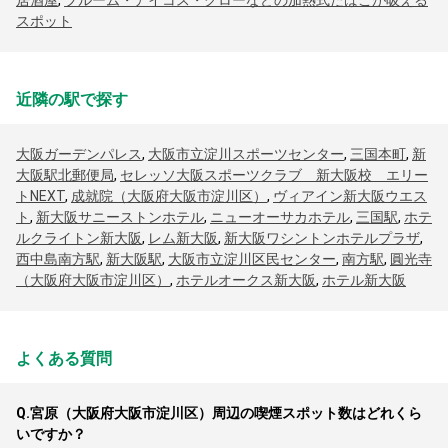
居酒屋
,
プルーム・アイコス・グローなどの加熱式たばこが吸える
スポット
近隣の駅で探す
大阪ガーデンパレス
,
大阪市立淀川スポーツセンター
,
三国本町
,
新
大阪駅北郵便局
,
セレッソ大阪スポーツクラブ 新大阪校 エリー
トNEXT
,
成就院（大阪府大阪市淀川区）
,
ヴィアイン新大阪ウエス
ト
,
新大阪サニーストンホテル
,
ニューオーサカホテル
,
三国駅
,
ホテ
ルクライトン新大阪
,
レム新大阪
,
新大阪ワシントンホテルプラザ
,
西中島南方駅
,
新大阪駅
,
大阪市立淀川区民センター
,
南方駅
,
圓光寺
（大阪府大阪市淀川区）
,
ホテルオークス新大阪
,
ホテル新大阪
よくある質問
Q.
宮原（大阪府大阪市淀川区）周辺の喫煙スポット数はどれくら
いですか？