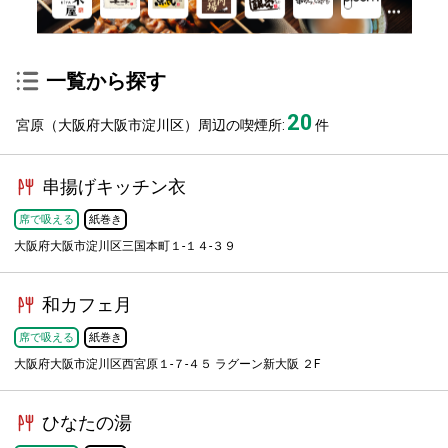
一覧から探す
20
宮原（大阪府大阪市淀川区）周辺の喫煙所:
件
串揚げキッチン衣
席で吸える
紙巻き
大阪府大阪市淀川区三国本町１-１４-３９
和カフェ月
席で吸える
紙巻き
大阪府大阪市淀川区西宮原１-７-４５ ラグーン新大阪 ２F
ひなたの湯