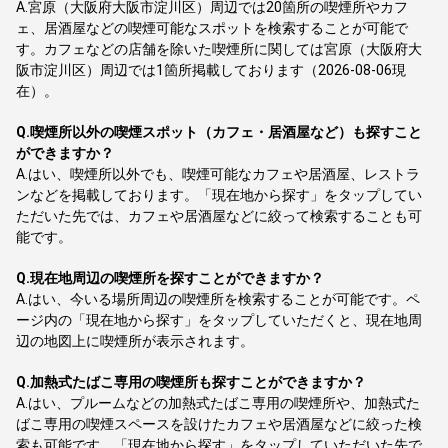
A.
宮原（大阪府大阪市淀川区）周辺では20箇所の喫煙所やカフ
ェ、居酒屋などの喫煙可能なスポットを検索することが可能で
す。カフェなどの店舗を除いた喫煙所に関しては宮原（大阪府大
阪市淀川区）周辺では1箇所掲載しております（2026-08-06現
在）。
Q.
喫煙所以外の喫煙スポット（カフェ・居酒屋など）も探すこと
ができますか？
A.
はい、喫煙所以外でも、喫煙可能なカフェや居酒屋、レストラ
ンなどを掲載しております。「現在地から探す」をタップしてい
ただいた先では、カフェや居酒屋などに絞って検索することも可
能です。
Q.
現在地周辺の喫煙所を探すことができますか？
A.
はい、今いる場所周辺の喫煙所を検索することが可能です。ペ
ージ内の「現在地から探す」をタップしていただくと、現在地周
辺の地図上に喫煙所が表示されます。
Q.
加熱式たばこ専用の喫煙所も探すことができますか？
A.
はい、プルームなどの加熱式たばこ専用の喫煙所や、加熱式た
ばこ専用の喫煙スペースを設けたカフェや居酒屋などに絞った検
索も可能です。「現在地から探す」をタップしていただいた先で