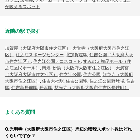
カフェ
,
居酒屋
,
プルーム・アイコス・グローなどの加熱式たばこ
が吸えるスポット
近隣の駅で探す
加賀屋（大阪府大阪市住之江区）
,
大覚寺（大阪府大阪市住之江
区）
,
住之江スポーツセンター
,
北加賀屋駅
,
住吉公園（大阪府大阪
市住之江区）
,
住之江公園テニスコ－ト
,
すみのえ舞昆ホール（住
之江区民ホール）
,
南港
,
粉浜（大阪府大阪市住之江区）
,
天満宮
（大阪府大阪市住之江区）
,
住之江公園
,
住吉公園
,
龍泉寺（大阪府
大阪市住之江区）
,
住吉大社駅
,
住吉公園駅
,
住之江公園野球場
,
住吉
駅
,
住吉鳥居前駅
,
粉浜駅
,
慈光寺（大阪府大阪市住吉区長峡町）
よくある質問
Q.
光明寺（大阪府大阪市住之江区）周辺の喫煙スポット数はどれ
くらいですか？