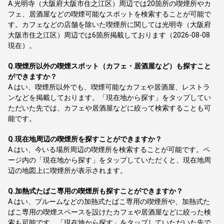
A.
光明寺（大阪府大阪市住之江区）周辺では20箇所の喫煙所やカ
フェ、居酒屋などの喫煙可能なスポットを検索することが可能で
す。カフェなどの店舗を除いた喫煙所に関しては光明寺（大阪府
大阪市住之江区）周辺では6箇所掲載しております（2026-08-08
現在）。
Q.
喫煙所以外の喫煙スポット（カフェ・居酒屋など）も探すこと
ができますか？
A.
はい、喫煙所以外でも、喫煙可能なカフェや居酒屋、レストラ
ンなどを掲載しております。「現在地から探す」をタップしてい
ただいた先では、カフェや居酒屋などに絞って検索することも可
能です。
Q.
現在地周辺の喫煙所を探すことができますか？
A.
はい、今いる場所周辺の喫煙所を検索することが可能です。ペ
ージ内の「現在地から探す」をタップしていただくと、現在地周
辺の地図上に喫煙所が表示されます。
Q.
加熱式たばこ専用の喫煙所も探すことができますか？
A.
はい、プルームなどの加熱式たばこ専用の喫煙所や、加熱式た
ばこ専用の喫煙スペースを設けたカフェや居酒屋などに絞った検
索も可能です。「現在地から探す」をタップしていただいた先で