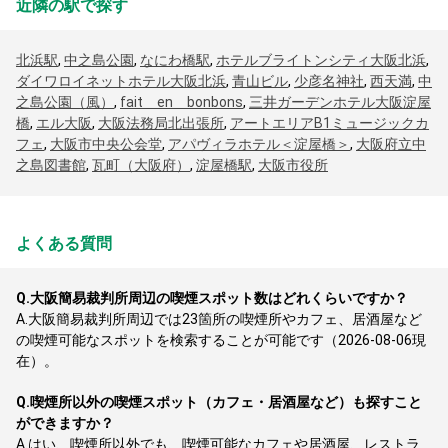
近隣の駅で探す
北浜駅
,
中之島公園
,
なにわ橋駅
,
ホテルブライトンシティ大阪北浜
,
ダイワロイネットホテル大阪北浜
,
青山ビル
,
少彦名神社
,
西天満
,
中
之島公園（風）
,
fait en bonbons
,
三井ガーデンホテル大阪淀屋
橋
,
エル大阪
,
大阪法務局北出張所
,
アートエリアB1ミュージックカ
フェ
,
大阪市中央公会堂
,
アパヴィラホテル＜淀屋橋＞
,
大阪府立中
之島図書館
,
瓦町（大阪府）
,
淀屋橋駅
,
大阪市役所
よくある質問
Q.
大阪簡易裁判所周辺の喫煙スポット数はどれくらいですか？
A.
大阪簡易裁判所周辺では23箇所の喫煙所やカフェ、居酒屋など
の喫煙可能なスポットを検索することが可能です（2026-08-06現
在）。
Q.
喫煙所以外の喫煙スポット（カフェ・居酒屋など）も探すこと
ができますか？
A.
はい、喫煙所以外でも、喫煙可能なカフェや居酒屋、レストラ