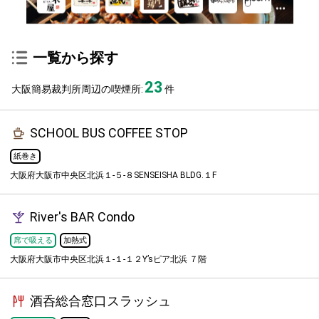
一覧から探す
23
大阪簡易裁判所周辺の喫煙所:
件
SCHOOL BUS COFFEE STOP
紙巻き
大阪府大阪市中央区北浜１-５-８SENSEISHA BLDG.１F
River's BAR Condo
席で吸える
加熱式
大阪府大阪市中央区北浜１-１-１２Y’sピア北浜 ７階
酒呑総合窓口スラッシュ