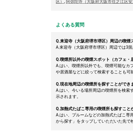
区）
,
阿弥陀寺（大阪府大阪市住之江区安
よくある質問
Q.
来迎寺（大阪府堺市堺区）周辺の喫煙
A.
来迎寺（大阪府堺市堺区）周辺では3箇所
Q.
喫煙所以外の喫煙スポット（カフェ・
A.
はい、喫煙所以外でも、喫煙可能なカ
や居酒屋などに絞って検索することも可
Q.
現在地周辺の喫煙所を探すことができ
A.
はい、今いる場所周辺の喫煙所を検索
示されます。
Q.
加熱式たばこ専用の喫煙所も探すこと
A.
はい、プルームなどの加熱式たばこ専
から探す」をタップしていただいた先で