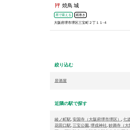
焼鳥 城
席で吸える
紙巻き
大阪府堺市堺区三宝町２丁１１-４
絞り込む
居酒屋
近隣の駅で探す
綾ノ町駅
,
安国寺（大阪府堺市堺区）
,
七
花田口駅
,
三宝公園
,
堺戎神社
,
妙満寺（大