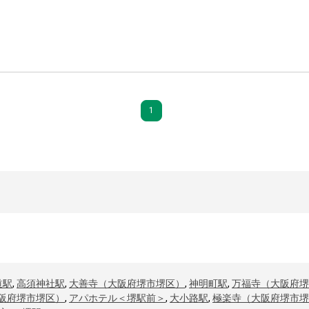
1
道駅
,
高須神社駅
,
大善寺（大阪府堺市堺区）
,
神明町駅
,
万福寺（大阪府堺
阪府堺市堺区）
,
アパホテル＜堺駅前＞
,
大小路駅
,
極楽寺（大阪府堺市堺