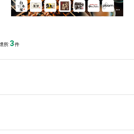
3
煙所:
件