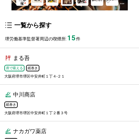
一覧から探す
15
堺労働基準監督署周辺の喫煙所:
件
まる吾
席で吸える
紙巻き
大阪府堺市堺区中安井町１丁４-２１
中川商店
紙巻き
大阪府堺市堺区中安井町１丁２番３号
ナカガワ薬店