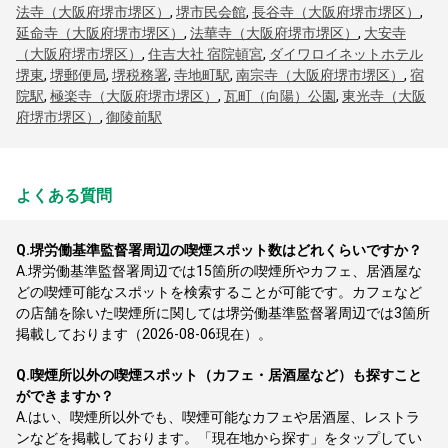
法寺（大阪府堺市堺区）
,
堺市民会館
,
長谷寺（大阪府堺市堺区）
,
延命寺（大阪府堺市堺区）
,
法華寺（大阪府堺市堺区）
,
大安寺
（大阪府堺市堺区）
,
住吉大社 宿院頓宮
,
ダイワロイネットホテル
堺東
,
堺郵便局
,
堺税務署
,
寺地町駅
,
南宗寺（大阪府堺市堺区）
,
宿
院駅
,
極楽寺（大阪府堺市堺区）
,
瓦町（向陽）公園
,
東光寺（大阪
府堺市堺区）
,
御陵前駅
よくある質問
Q.
堺労働基準監督署周辺の喫煙スポット数はどれくらいですか？
A.
堺労働基準監督署周辺では15箇所の喫煙所やカフェ、居酒屋な
どの喫煙可能なスポットを検索することが可能です。カフェなど
の店舗を除いた喫煙所に関しては堺労働基準監督署周辺では3箇所
掲載しております（2026-08-06現在）。
Q.
喫煙所以外の喫煙スポット（カフェ・居酒屋など）も探すこと
ができますか？
A.
はい、喫煙所以外でも、喫煙可能なカフェや居酒屋、レストラ
ンなどを掲載しております。「現在地から探す」をタップしてい