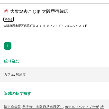
大衆焼肉こじま 大阪堺宿院店
紙巻き
大阪府堺市堺区宿院町東３-１-６ メゾン・ド・フェニックス １F
1
絞り込む
カフェ
,
居酒屋
近隣の駅で探す
清恵会病院
,
慈光寺（大阪府堺市堺区）
,
ホテルリバティプラザ
,
妙