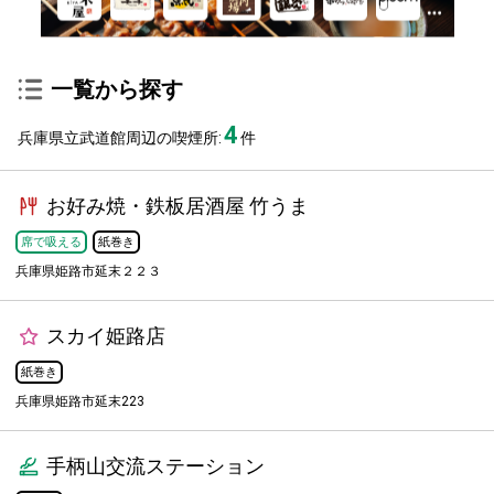
一覧から探す
4
兵庫県立武道館周辺の喫煙所:
件
お好み焼・鉄板居酒屋 竹うま
席で吸える
紙巻き
兵庫県姫路市延末２２３
スカイ姫路店
紙巻き
兵庫県姫路市延末223
手柄山交流ステーション