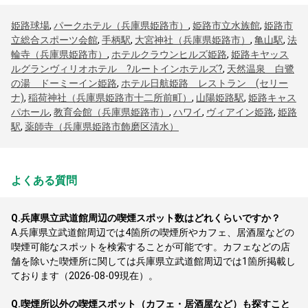
姫路球場
,
パークホテル（兵庫県姫路市）
,
姫路市立水族館
,
姫路市
立総合スポーツ会館
,
手柄駅
,
大宮神社（兵庫県姫路市）
,
亀山駅
,
法
輪寺（兵庫県姫路市）
,
ホテルクラウンヒルズ姫路
,
姫路キヤッス
ルグランヴィリオホテル ?ルートインホテルズ?
,
天然温泉 白鷺
の湯 ドーミーイン姫路
,
ホテル日航姫路 レストラン (セリー
ナ)
,
稲荷神社（兵庫県姫路市十二所前町）
,
山陽姫路駅
,
姫路キャス
パホール
,
教育会館（兵庫県姫路市）
,
ハワイ
,
ヴィアイン姫路
,
姫路
駅
,
薬師寺（兵庫県姫路市飾磨区清水）
よくある質問
Q.
兵庫県立武道館周辺の喫煙スポット数はどれくらいですか？
A.
兵庫県立武道館周辺では4箇所の喫煙所やカフェ、居酒屋などの
喫煙可能なスポットを検索することが可能です。カフェなどの店
舗を除いた喫煙所に関しては兵庫県立武道館周辺では1箇所掲載し
ております（2026-08-09現在）。
Q.
喫煙所以外の喫煙スポット（カフェ・居酒屋など）も探すこと