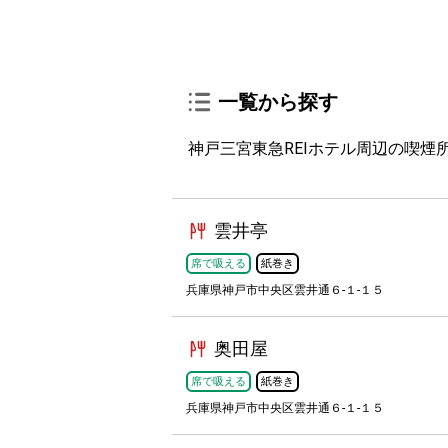
一覧から探す
神戸三宮東急REIホテル周辺の喫煙所
雲井亭
席で吸える
紙巻き
兵庫県神戸市中央区雲井通６-１-１５
奥田屋
席で吸える
紙巻き
兵庫県神戸市中央区雲井通６-１-１５