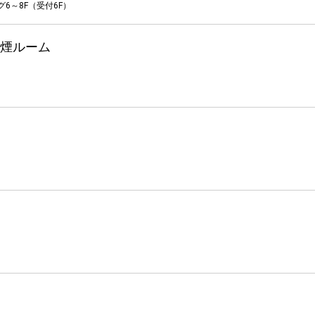
グ6～8F（受付6F）
煙ルーム