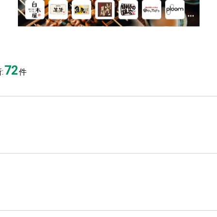
72
:
件