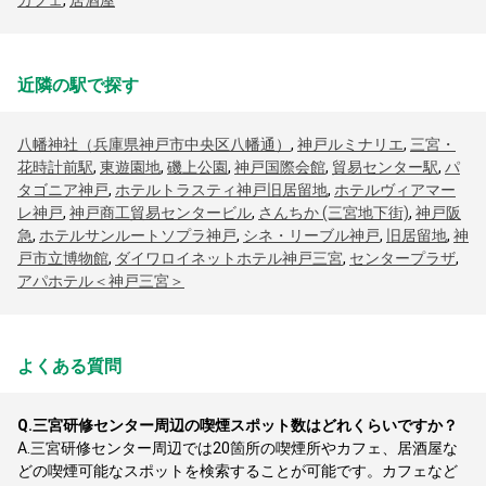
カフェ
,
居酒屋
近隣の駅で探す
八幡神社（兵庫県神戸市中央区八幡通）
,
神戸ルミナリエ
,
三宮・
花時計前駅
,
東遊園地
,
磯上公園
,
神戸国際会館
,
貿易センター駅
,
パ
タゴニア神戸
,
ホテルトラスティ神戸旧居留地
,
ホテルヴィアマー
レ神戸
,
神戸商工貿易センタービル
,
さんちか (三宮地下街)
,
神戸阪
急
,
ホテルサンルートソプラ神戸
,
シネ・リーブル神戸
,
旧居留地
,
神
戸市立博物館
,
ダイワロイネットホテル神戸三宮
,
センタープラザ
,
アパホテル＜神戸三宮＞
よくある質問
Q.
三宮研修センター周辺の喫煙スポット数はどれくらいですか？
A.
三宮研修センター周辺では20箇所の喫煙所やカフェ、居酒屋な
どの喫煙可能なスポットを検索することが可能です。カフェなど