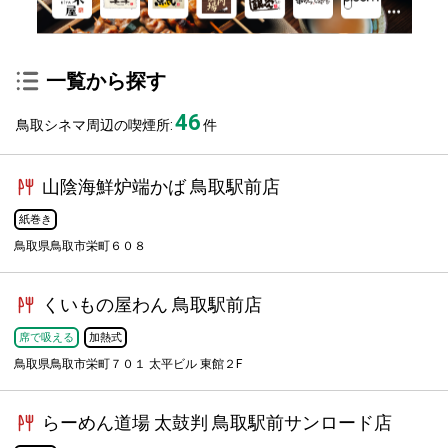
一覧から探す
46
鳥取シネマ周辺の喫煙所:
件
山陰海鮮炉端かば 鳥取駅前店
紙巻き
鳥取県鳥取市栄町６０８
くいもの屋わん 鳥取駅前店
席で吸える
加熱式
鳥取県鳥取市栄町７０１ 太平ビル 東館２F
らーめん道場 太鼓判 鳥取駅前サンロード店