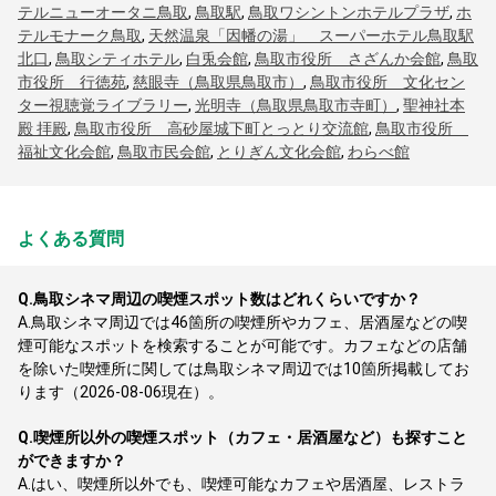
テルニューオータニ鳥取
,
鳥取駅
,
鳥取ワシントンホテルプラザ
,
ホ
テルモナーク鳥取
,
天然温泉「因幡の湯」 スーパーホテル鳥取駅
北口
,
鳥取シティホテル
,
白兎会館
,
鳥取市役所 さざんか会館
,
鳥取
市役所 行徳苑
,
慈眼寺（鳥取県鳥取市）
,
鳥取市役所 文化セン
ター視聴覚ライブラリー
,
光明寺（鳥取県鳥取市寺町）
,
聖神社本
殿 拝殿
,
鳥取市役所 高砂屋城下町とっとり交流館
,
鳥取市役所
福祉文化会館
,
鳥取市民会館
,
とりぎん文化会館
,
わらべ館
よくある質問
Q.
鳥取シネマ周辺の喫煙スポット数はどれくらいですか？
A.
鳥取シネマ周辺では46箇所の喫煙所やカフェ、居酒屋などの喫
煙可能なスポットを検索することが可能です。カフェなどの店舗
を除いた喫煙所に関しては鳥取シネマ周辺では10箇所掲載してお
ります（2026-08-06現在）。
Q.
喫煙所以外の喫煙スポット（カフェ・居酒屋など）も探すこと
ができますか？
A.
はい、喫煙所以外でも、喫煙可能なカフェや居酒屋、レストラ