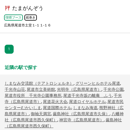
たまがんぞう
喫煙ブース
紙巻き
広島県尾道市土堂１-１１-１６
1
近隣の駅で探す
しまなみ交流館（テアトロシェルネ）
,
グリーンヒルホテル尾道
,
千光寺山荘
,
尾道市立美術館
,
光明寺（広島県尾道市）
,
千光寺公園
,
尾道市役所 千光寺公園事務所
,
尾道千光寺坂の離庵 ふう
,
千光
寺（広島県尾道市）
,
尾道花火大会
,
尾道ロイヤルホテル
,
尾道市民
センターむかいしま
,
尾道国際ホテル
,
しまなみ海道
,
熊野神社（広
島県尾道市）
,
御袖天満宮
,
厳島神社（広島県尾道市久保）
,
八幡神
社（広島県尾道市西久保町）
,
神宮寺（広島県尾道市）
,
厳島神社
（広島県尾道市西久保町）