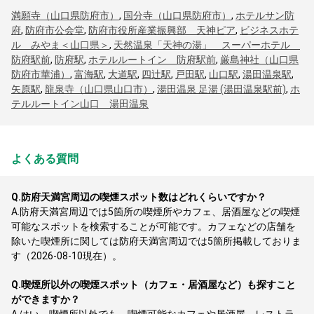
満願寺（山口県防府市）
,
国分寺（山口県防府市）
,
ホテルサン防
府
,
防府市公会堂
,
防府市役所産業振興部 天神ピア
,
ビジネスホテ
ル みやま＜山口県＞
,
天然温泉「天神の湯」 スーパーホテル
防府駅前
,
防府駅
,
ホテルルートイン 防府駅前
,
厳島神社（山口県
防府市華浦）
,
富海駅
,
大道駅
,
四辻駅
,
戸田駅
,
山口駅
,
湯田温泉駅
,
矢原駅
,
龍泉寺（山口県山口市）
,
湯田温泉 足湯 (湯田温泉駅前)
,
ホ
テルルートイン山口 湯田温泉
よくある質問
Q.
防府天満宮周辺の喫煙スポット数はどれくらいですか？
A.
防府天満宮周辺では5箇所の喫煙所やカフェ、居酒屋などの喫煙
可能なスポットを検索することが可能です。カフェなどの店舗を
除いた喫煙所に関しては防府天満宮周辺では5箇所掲載しておりま
す（2026-08-10現在）。
Q.
喫煙所以外の喫煙スポット（カフェ・居酒屋など）も探すこと
ができますか？