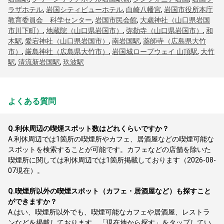
ラザホテル
,
岩国シティビューホテル
,
白崎八幡宮
,
岩国市役所本庁
教育委員会 科学センター
,
岩国市民会館
,
大歳神社（山口県岩国
市川下町）
,
地蔵院（山口県岩国市）
,
弥勒寺（山口県岩国市）
,
和
木駅
,
愛宕神社（山口県岩国市）
,
南岩国駅
,
薬師寺（広島県大竹
市）
,
厳島神社（広島県大竹市）
,
岩国城ロープウェイ 山頂駅
,
大竹
駅
,
清流新岩国駅
,
玖波駅
よくある質問
Q.
利休周辺の喫煙スポット数はどれくらいですか？
A.
利休周辺では1箇所の喫煙所やカフェ、居酒屋などの喫煙可能な
スポットを検索することが可能です。カフェなどの店舗を除いた
喫煙所に関しては利休周辺では1箇所掲載しております（2026-08-
07現在）。
Q.
喫煙所以外の喫煙スポット（カフェ・居酒屋など）も探すこと
ができますか？
A.
はい、喫煙所以外でも、喫煙可能なカフェや居酒屋、レストラ
ンなどを掲載しております。「現在地から探す」をタップしてい