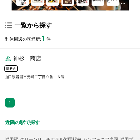
一覧から探す
1
利休周辺の喫煙所:
件
神杉 商店
紙巻き
山口県岩国市元町二丁目９番１６号
1
近隣の駅で探す
岩国駅
,
グリーンリッチホテル岩国駅前
,
シンフォニア岩国
,
岩国プ