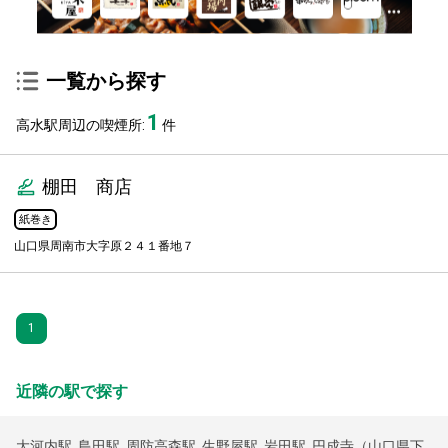
一覧から探す
1
高水駅周辺の喫煙所:
件
棚田 商店
紙巻き
山口県周南市大字原２４１番地７
1
近隣の駅で探す
大河内駅
,
島田駅
,
周防高森駅
,
生野屋駅
,
岩田駅
,
円成寺（山口県下