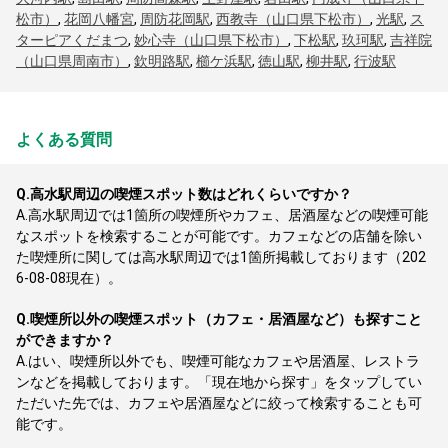
松市）
,
花岡八幡宮
,
周防花岡駅
,
西教寺（山口県下松市）
,
光駅
,
ス
ターピアくだまつ
,
妙心寺（山口県下松市）
,
下松駅
,
玖珂駅
,
吉祥院
（山口県周南市）
,
欽明路駅
,
櫛ケ浜駅
,
徳山駅
,
柳井駅
,
行波駅
よくある質問
Q.
高水駅周辺の喫煙スポット数はどれくらいですか？
A.
高水駅周辺では1箇所の喫煙所やカフェ、居酒屋などの喫煙可能
なスポットを検索することが可能です。カフェなどの店舗を除い
た喫煙所に関しては高水駅周辺では1箇所掲載しております（202
6-08-08現在）。
Q.
喫煙所以外の喫煙スポット（カフェ・居酒屋など）も探すこと
ができますか？
A.
はい、喫煙所以外でも、喫煙可能なカフェや居酒屋、レストラ
ンなどを掲載しております。「現在地から探す」をタップしてい
ただいた先では、カフェや居酒屋などに絞って検索することも可
能です。