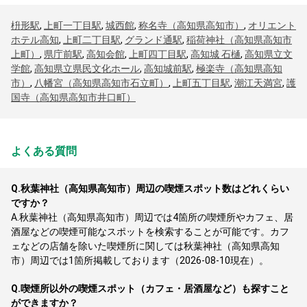
枡形駅
,
上町一丁目駅
,
城西館
,
称名寺（高知県高知市）
,
オリエント
ホテル高知
,
上町二丁目駅
,
グランド通駅
,
稲荷神社（高知県高知市
上町）
,
県庁前駅
,
高知会館
,
上町四丁目駅
,
高知城 石樋
,
高知県立文
学館
,
高知県立県民文化ホール
,
高知城前駅
,
極楽寺（高知県高知
市）
,
八幡宮（高知県高知市石立町）
,
上町五丁目駅
,
潮江天満宮
,
護
国寺（高知県高知市井口町）
よくある質問
Q.
秋葉神社（高知県高知市）周辺の喫煙スポット数はどれくらい
ですか？
A.
秋葉神社（高知県高知市）周辺では4箇所の喫煙所やカフェ、居
酒屋などの喫煙可能なスポットを検索することが可能です。カフ
ェなどの店舗を除いた喫煙所に関しては秋葉神社（高知県高知
市）周辺では1箇所掲載しております（2026-08-10現在）。
Q.
喫煙所以外の喫煙スポット（カフェ・居酒屋など）も探すこと
ができますか？